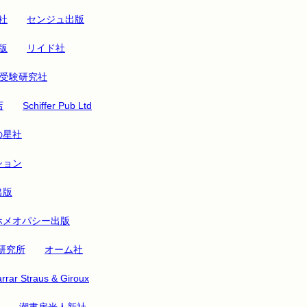
社
センジュ出版
版
リイド社
受験研究社
店
Schiffer Pub Ltd
の星社
ション
出版
ホメオパシー出版
研究所
オーム社
rrar Straus & Giroux
潮書房光人新社