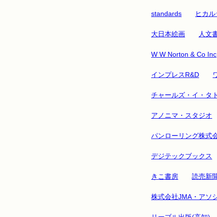
standards
ヒカル
大日本絵画
人文
W W Norton & Co Inc
インプレスR&D
チャールズ・イ・タ
アノニマ・スタジオ
パンローリング株式
デジテックブックス
きこ書房
読売新
株式会社JMA・アソ
リーブル出版(高知)