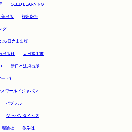
局
SEED LEARNING
丸善出版
梓出版社
ング
ウス/日之出出版
譜出版社
大日本図書
ss
新日本法規出版
アート社
ンスワールドジャパン
パブフル
ジャパンタイムズ
理論社
教学社