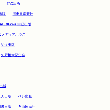
TAC出版
出版
河出書房新社
KADOKAWA/中経出版
CCメディアハウス
知道出版
矢野恒太記念会
出版
もん出版
ベレ出版
図書出版
自由国民社