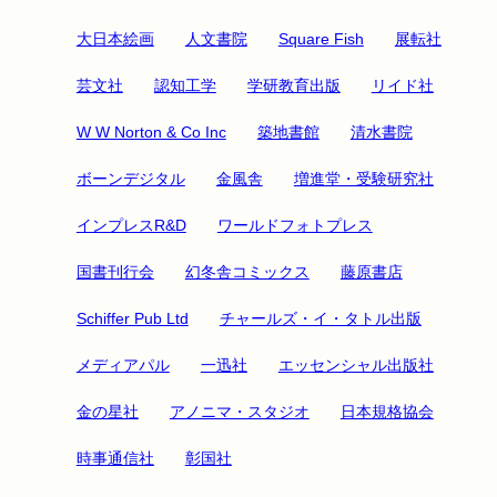
大日本絵画
人文書院
Square Fish
展転社
芸文社
認知工学
学研教育出版
リイド社
W W Norton & Co Inc
築地書館
清水書院
ボーンデジタル
金風舎
増進堂・受験研究社
インプレスR&D
ワールドフォトプレス
国書刊行会
幻冬舎コミックス
藤原書店
Schiffer Pub Ltd
チャールズ・イ・タトル出版
メディアパル
一迅社
エッセンシャル出版社
金の星社
アノニマ・スタジオ
日本規格協会
時事通信社
彰国社