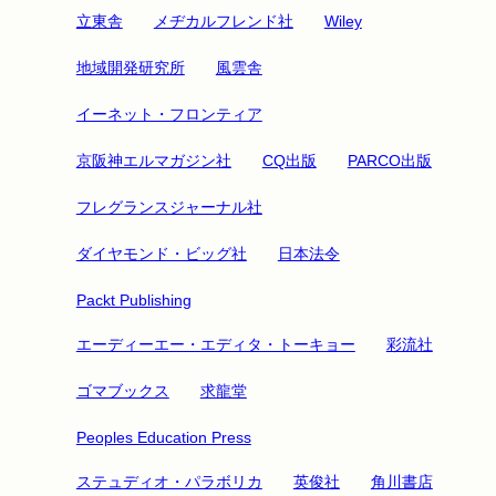
立東舎
メヂカルフレンド社
Wiley
地域開発研究所
風雲舎
イーネット・フロンティア
京阪神エルマガジン社
CQ出版
PARCO出版
フレグランスジャーナル社
ダイヤモンド・ビッグ社
日本法令
Packt Publishing
エーディーエー・エディタ・トーキョー
彩流社
ゴマブックス
求龍堂
Peoples Education Press
ステュディオ・パラボリカ
英俊社
角川書店