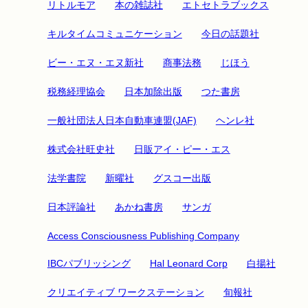
リトルモア
本の雑誌社
エトセトラブックス
キルタイムコミュニケーション
今日の話題社
ビー・エヌ・エヌ新社
商事法務
じほう
税務経理協会
日本加除出版
つた書房
一般社団法人日本自動車連盟(JAF)
ヘンレ社
株式会社旺史社
日販アイ・ピー・エス
法学書院
新曜社
グスコー出版
日本評論社
あかね書房
サンガ
Access Consciousness Publishing Company
IBCパブリッシング
Hal Leonard Corp
白揚社
クリエイティブ ワークステーション
旬報社