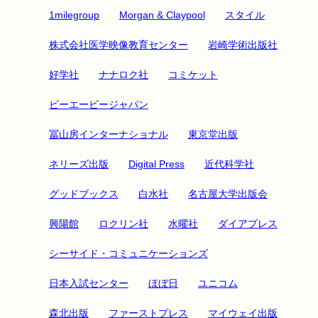
1milegroup
Morgan & Claypool
スタイル
株式会社医学映像教育センター
岩崎学術出版社
好学社
ナナロク社
コミケット
ビーエービージャパン
冨山房インターナショナル
東京堂出版
ネリーズ出版
Digital Press
近代科学社
グッドブックス
白水社
名古屋大学出版会
興陽館
ロクリン社
水曜社
ダイアプレス
シーサイド・コミュニケーションズ
日本入試センター
ほぼ日
ユニコム
森北出版
ファーストプレス
マイウェイ出版