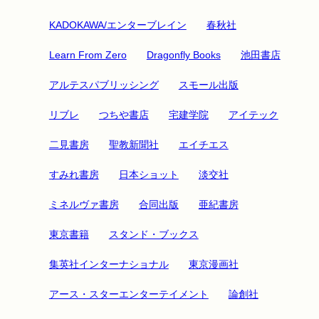
KADOKAWA/エンターブレイン
春秋社
Learn From Zero
Dragonfly Books
池田書店
アルテスパブリッシング
スモール出版
リブレ
つちや書店
宅建学院
アイテック
二見書房
聖教新聞社
エイチエス
すみれ書房
日本ショット
淡交社
ミネルヴァ書房
合同出版
亜紀書房
東京書籍
スタンド・ブックス
集英社インターナショナル
東京漫画社
アース・スターエンターテイメント
論創社