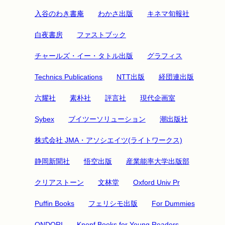
入谷のわき書庵
わかさ出版
キネマ旬報社
白夜書房
ファストブック
チャールズ・イー・タトル出版
グラフィス
Technics Publications
NTT出版
経団連出版
六耀社
素朴社
評言社
現代企画室
Sybex
ブイツーソリューション
潮出版社
株式会社 JMA・アソシエイツ(ライトワークス)
静岡新聞社
悟空出版
産業能率大学出版部
クリアストーン
文林堂
Oxford Univ Pr
Puffin Books
フェリシモ出版
For Dummies
ONDORI
Knopf Books for Young Readers