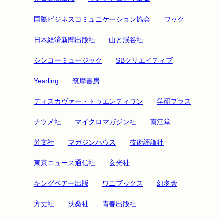
国際ビジネスコミュニケーション協会
ワック
日本経済新聞出版社
山と渓谷社
シンコーミュージック
SBクリエイティブ
Yearling
筑摩書房
ディスカヴァー・トゥエンティワン
学研プラス
ナツメ社
マイクロマガジン社
南江堂
芳文社
マガジンハウス
技術評論社
東京ニュース通信社
玄光社
キングベアー出版
ワニブックス
幻冬舎
方丈社
扶桑社
青春出版社