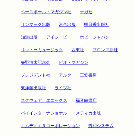
ベースボール・マガジン社
ナガセ
サンマーク出版
河合出版
明日香出版社
知道出版
アイシーピー
ホビージャパン
リットーミュージック
西東社
ブロンズ新社
矢野恒太記念会
ビオ・マガジン
プレジデント社
アルク
三笠書房
東洋館出版社
ライツ社
スクウェア・エニックス
福音館書店
パイインターナショナル
メディカ出版
エムディエヌコーポレーション
秀和システム