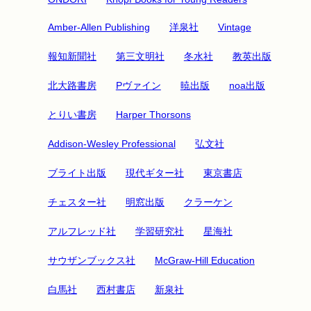
Amber-Allen Publishing
洋泉社
Vintage
報知新聞社
第三文明社
冬水社
教英出版
北大路書房
Pヴァイン
暁出版
noa出版
とりい書房
Harper Thorsons
Addison-Wesley Professional
弘文社
ブライト出版
現代ギター社
東京書店
チェスター社
明窓出版
クラーケン
アルフレッド社
学習研究社
星海社
サウザンブックス社
McGraw-Hill Education
白馬社
西村書店
新泉社