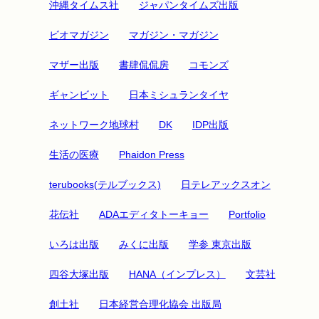
沖縄タイムス社
ジャパンタイムズ出版
ビオマガジン
マガジン・マガジン
マザー出版
書肆侃侃房
コモンズ
ギャンビット
日本ミシュランタイヤ
ネットワーク地球村
DK
IDP出版
生活の医療
Phaidon Press
terubooks(テルブックス)
日テレアックスオン
花伝社
ADAエディタトーキョー
Portfolio
いろは出版
みくに出版
学参 東京出版
四谷大塚出版
HANA（インプレス）
文芸社
創土社
日本経営合理化協会 出版局