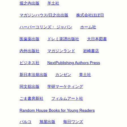
堀之内出版
羊土社
マガジンハウス/日之出出版
株式会社ほぼ日
ハーパーコリンズ・ ジャパン
ホーム社
医歯薬出版
ドレミ楽譜出版社
大日本図書
内外出版社
マガジンランド
岩崎書店
ビジネス社
NextPublishing Authors Press
新日本法規出版
カンゼン
青土社
同文舘出版
学研マーケティング
ごま書房新社
フィルムアート社
Random House Books for Young Readers
パルコ
旭屋出版
毎日ワンズ