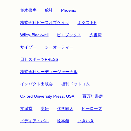
並木書房
舵社
Phoenix
株式会社ピースオブケイク
ネクストF
Wiley-Blackwell
ピエブックス
夕書房
サイゾー
ジーオーティー
日刊スポーツPRESS
株式会社シーディージャーナル
インパクト出版会
復刊ドットコム
Oxford University Press, USA
百万年書房
文溪堂
学研
化学同人
ヒーローズ
メディア・パル
絵本館
いきいき