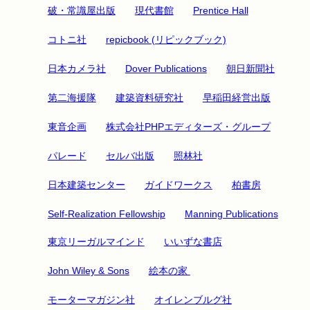
破・常識屋出版
現代書館
Prentice Hall
コトニ社
repicbook (リピックブック)
日本カメラ社
Dover Publications
朝日新聞社
第二海援隊
建築資料研究社
早稲田経営出版
東音企画
株式会社PHPエディターズ・グループ
パレード
セルバ出版
照林社
日本建築センター
ガイドワークス
柏書房
Self-Realization Fellowship
Manning Publications
東京リーガルマインド
いいずな書店
John Wiley & Sons
絵本の家
モーターマガジン社
オイレンブルグ社