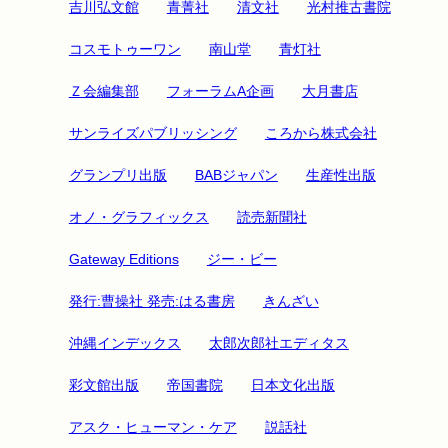
吉川弘文館
青菁社
清文社
光村推古書院
コスモトゥーワン
南山堂
青灯社
Ｚ会編集部
フォーラムA企画
大月書店
サンライズパブリッシング
ころから株式会社
グランプリ出版
BABジャパン
生産性出版
オノ・グラフィックス
読売新聞社
Gateway Editions
ジー・ビー
発行:曹操社 発売:はる書房
きんざい
沖縄インデックス
太郎次郎社エディタス
彩文館出版
帝国書院
日本文化出版
アスク・ヒューマン・ケア
説話社