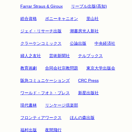
Farrar Straus & Giroux
リーブル出版(高知)
総合資格
ポニーキャニオン
里山社
ジェイ・リサーチ出版
潮書房光人新社
クラーケンコミックス
公論出版
中央経済社
婦人之友社
芸術新聞社
テルブックス
教育画劇
合同会社宗教問題
東京大学出版会
阪急コミュニケーションズ
CRC Press
ワールド・フオト・プレス
新星出版社
現代書林
リンケージ倶楽部
フロンティアワークス
ほんの森出版
福村出版
夜間飛行