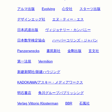
アルマ出版
Evolving
心交社
スターツ出版
デザインエッグ社
エヌ・ティー・エス
日本武道出版
ヴィジョナリー・カンパニー
日本数学検定協会
ハーパーコリンズ・ジャパン
Panzerwrecks
書苑新社
金剛出版
玄文社
第一法規
Vermilion
新建新聞社/新建ハウジング
KADOKAWA/アスキー・メディアワークス
明石書店
角川グループパブリッシング
Verlag Vittorio Klosterman
BBR
石風社