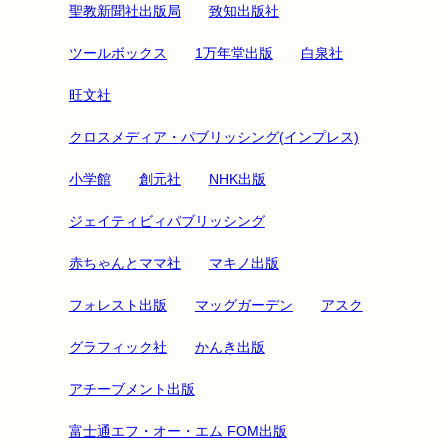
聖教新聞社出版局
致知出版社
ツールボックス
1万年堂出版
白泉社
旺文社
クロスメディア・パブリッシング(インプレス)
小学館
創元社
NHK出版
ジェイティビィパブリッシング
赤ちゃんとママ社
マキノ出版
フォレスト出版
マッグガーデン
アスク
グラフィック社
かんき出版
アチーブメント出版
富士通エフ・オー・エム FOM出版