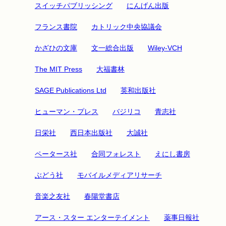
スイッチパブリッシング
にんげん出版
フランス書院
カトリック中央協議会
かざひの文庫
文一総合出版
Wiley-VCH
The MIT Press
大福書林
SAGE Publications Ltd
英和出版社
ヒューマン・プレス
バジリコ
青志社
日栄社
西日本出版社
大誠社
ペータース社
合同フォレスト
えにし書房
ぶどう社
モバイルメディアリサーチ
音楽之友社
春陽堂書店
アース・スター エンターテイメント
薬事日報社