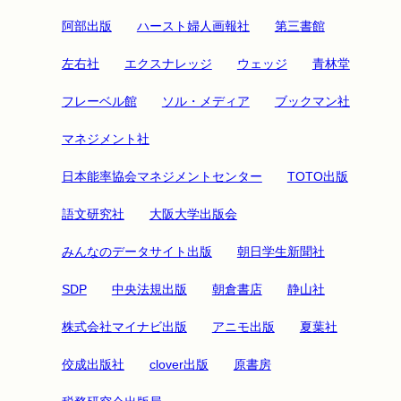
阿部出版
ハースト婦人画報社
第三書館
左右社
エクスナレッジ
ウェッジ
青林堂
フレーベル館
ソル・メディア
ブックマン社
マネジメント社
日本能率協会マネジメントセンター
TOTO出版
語文研究社
大阪大学出版会
みんなのデータサイト出版
朝日学生新聞社
SDP
中央法規出版
朝倉書店
静山社
株式会社マイナビ出版
アニモ出版
夏葉社
佼成出版社
clover出版
原書房