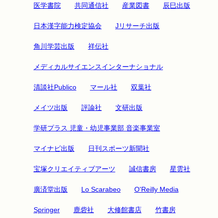
医学書院
共同通信社
産業図書
辰巳出版
日本漢字能力検定協会
Jリサーチ出版
角川学芸出版
祥伝社
メディカルサイエンスインターナショナル
清談社Publico
マール社
双葉社
メイツ出版
評論社
文研出版
学研プラス 児童・幼児事業部 音楽事業室
マイナビ出版
日刊スポーツ新聞社
宝塚クリエイティブアーツ
誠信書房
星雲社
廣済堂出版
Lo Scarabeo
O'Reilly Media
Springer
鹿砦社
大修館書店
竹書房