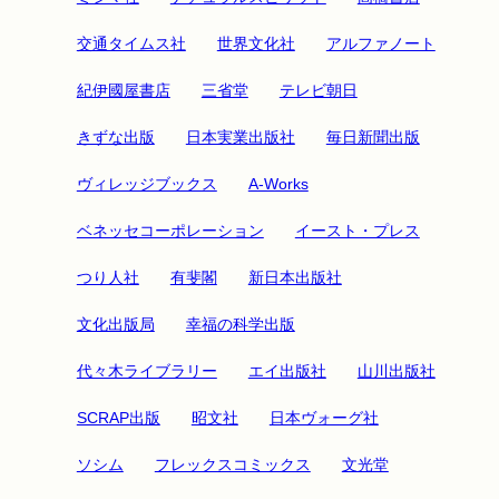
交通タイムス社
世界文化社
アルファノート
紀伊國屋書店
三省堂
テレビ朝日
きずな出版
日本実業出版社
毎日新聞出版
ヴィレッジブックス
A-Works
ベネッセコーポレーション
イースト・プレス
つり人社
有斐閣
新日本出版社
文化出版局
幸福の科学出版
代々木ライブラリー
エイ出版社
山川出版社
SCRAP出版
昭文社
日本ヴォーグ社
ソシム
フレックスコミックス
文光堂