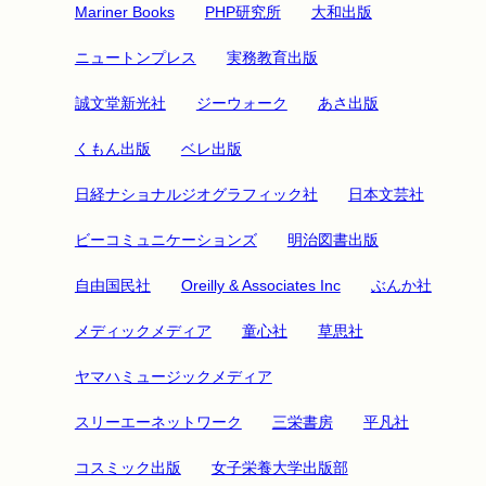
Mariner Books
PHP研究所
大和出版
ニュートンプレス
実務教育出版
誠文堂新光社
ジーウォーク
あさ出版
くもん出版
ベレ出版
日経ナショナルジオグラフィック社
日本文芸社
ビーコミュニケーションズ
明治図書出版
自由国民社
Oreilly & Associates Inc
ぶんか社
メディックメディア
童心社
草思社
ヤマハミュージックメディア
スリーエーネットワーク
三栄書房
平凡社
コスミック出版
女子栄養大学出版部