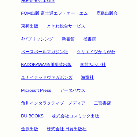
税務研究会出版局
FOM出版 富士通エフ・オー・エム
鹿島出版会
東邦出版
ときわ総合サービス
Jパブリッシング
新書館
径書房
ベースボールマガジン社
クリエイツかもがわ
KADOKAWA/角川学芸出版
学芸みらい社
ユナイテッドヴァガボンズ
海竜社
Microsoft Press
データハウス
角川インタラクティブ・メディア
二宮書店
DU BOOKS
株式会社コスミック出版
金原出版
株式会社 日貿出版社