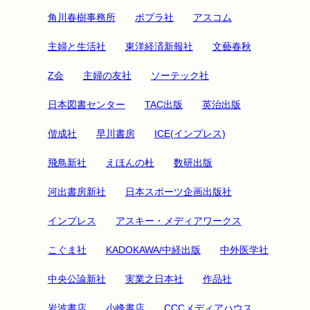
角川春樹事務所
ポプラ社
アスコム
主婦と生活社
東洋経済新報社
文藝春秋
Z会
主婦の友社
ソーテック社
日本図書センター
TAC出版
英治出版
偕成社
早川書房
ICE(インプレス)
飛鳥新社
えほんの杜
数研出版
河出書房新社
日本スポーツ企画出版社
インプレス
アスキー・メディアワークス
こぐま社
KADOKAWA/中経出版
中外医学社
中央公論新社
実業之日本社
作品社
岩波書店
小峰書店
CCCメディアハウス