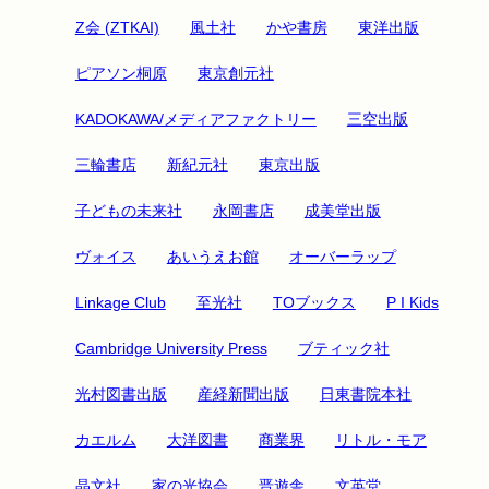
Z会 (ZTKAI)
風土社
かや書房
東洋出版
ピアソン桐原
東京創元社
KADOKAWA/メディアファクトリー
三空出版
三輪書店
新紀元社
東京出版
子どもの未来社
永岡書店
成美堂出版
ヴォイス
あいうえお館
オーバーラップ
Linkage Club
至光社
TOブックス
P I Kids
Cambridge University Press
ブティック社
光村図書出版
産経新聞出版
日東書院本社
カエルム
大洋図書
商業界
リトル・モア
晶文社
家の光協会
晋遊舎
文英堂