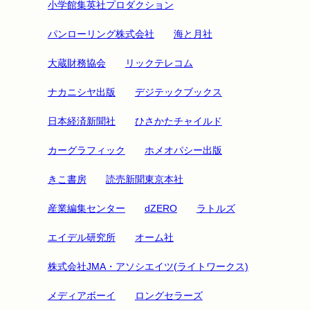
小学館集英社プロダクション
パンローリング株式会社
海と月社
大蔵財務協会
リックテレコム
ナカニシヤ出版
デジテックブックス
日本経済新聞社
ひさかたチャイルド
カーグラフィック
ホメオパシー出版
きこ書房
読売新聞東京本社
産業編集センター
dZERO
ラトルズ
エイデル研究所
オーム社
株式会社JMA・アソシエイツ(ライトワークス)
メディアボーイ
ロングセラーズ