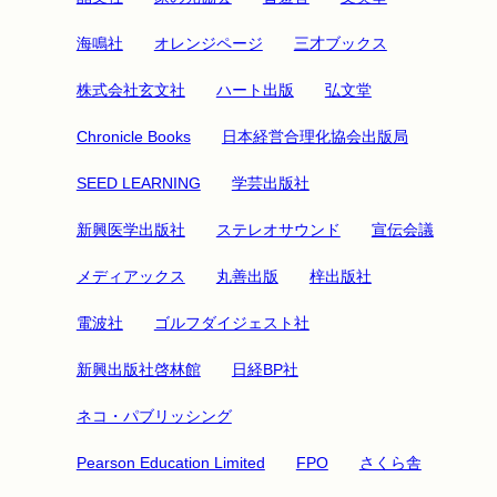
海鳴社
オレンジページ
三才ブックス
株式会社玄文社
ハート出版
弘文堂
Chronicle Books
日本経営合理化協会出版局
SEED LEARNING
学芸出版社
新興医学出版社
ステレオサウンド
宣伝会議
メディアックス
丸善出版
梓出版社
電波社
ゴルフダイジェスト社
新興出版社啓林館
日経BP社
ネコ・パブリッシング
Pearson Education Limited
FPO
さくら舎