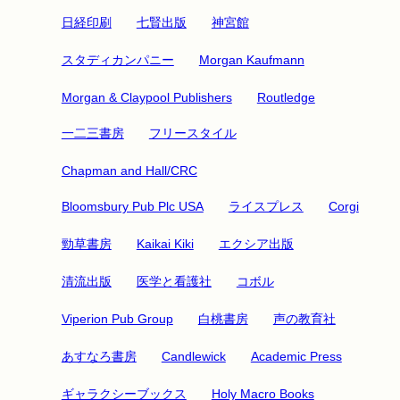
日経印刷
七賢出版
神宮館
スタディカンパニー
Morgan Kaufmann
Morgan & Claypool Publishers
Routledge
一二三書房
フリースタイル
Chapman and Hall/CRC
Bloomsbury Pub Plc USA
ライスプレス
Corgi
勁草書房
Kaikai Kiki
エクシア出版
清流出版
医学と看護社
コボル
Viperion Pub Group
白桃書房
声の教育社
あすなろ書房
Candlewick
Academic Press
ギャラクシーブックス
Holy Macro Books