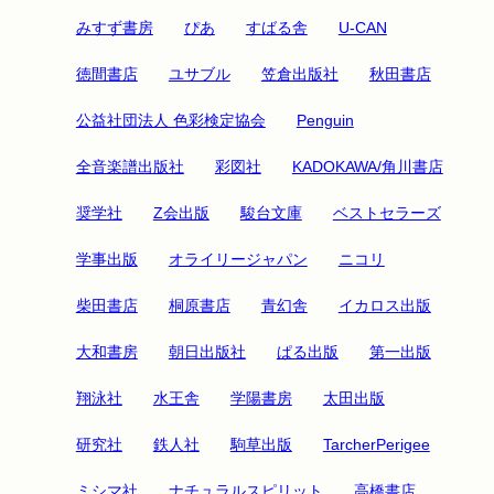
みすず書房
ぴあ
すばる舎
U-CAN
徳間書店
ユサブル
笠倉出版社
秋田書店
公益社団法人 色彩検定協会
Penguin
全音楽譜出版社
彩図社
KADOKAWA/角川書店
奨学社
Z会出版
駿台文庫
ベストセラーズ
学事出版
オライリージャパン
ニコリ
柴田書店
桐原書店
青幻舎
イカロス出版
大和書房
朝日出版社
ぱる出版
第一出版
翔泳社
水王舎
学陽書房
太田出版
研究社
鉄人社
駒草出版
TarcherPerigee
ミシマ社
ナチュラルスピリット
高橋書店