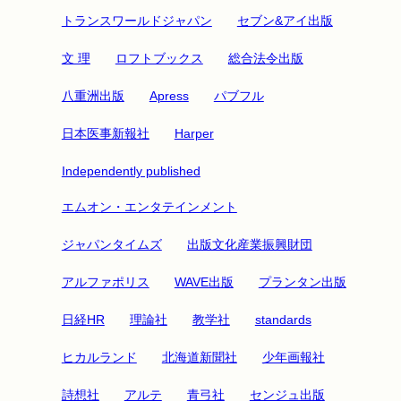
トランスワールドジャパン
セブン&アイ出版
文 理
ロフトブックス
総合法令出版
八重洲出版
Apress
パブフル
日本医事新報社
Harper
Independently published
エムオン・エンタテインメント
ジャパンタイムズ
出版文化産業振興財団
アルファポリス
WAVE出版
プランタン出版
日経HR
理論社
教学社
standards
ヒカルランド
北海道新聞社
少年画報社
詩想社
アルテ
青弓社
センジュ出版