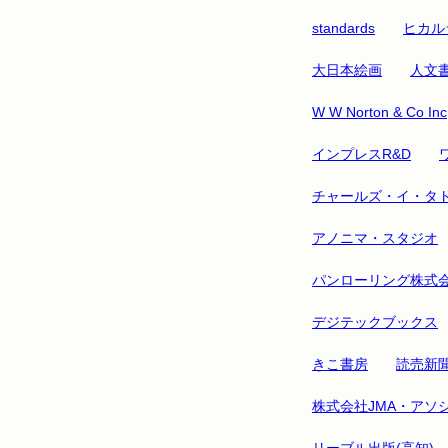
standards
ヒカル
大日本絵画
人文
W W Norton & Co Inc
インプレスR&D
チャールズ・イ・タ
アノニマ・スタジオ
パンローリング株式
デジテックブックス
きこ書房
読売新
株式会社JMA・アソ
リーブル出版(高知)