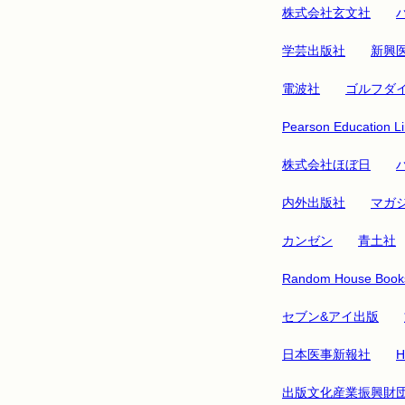
株式会社玄文社
学芸出版社
新興
電波社
ゴルフダ
Pearson Education Li
株式会社ほぼ日
内外出版社
マガ
カンゼン
青土社
Random House Books
セブン&アイ出版
日本医事新報社
H
出版文化産業振興財