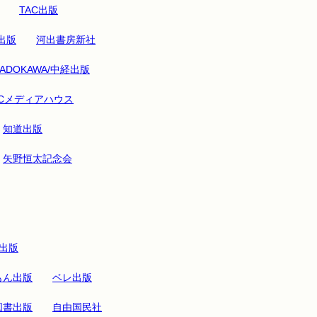
TAC出版
出版
河出書房新社
KADOKAWA/中経出版
CCメディアハウス
知道出版
矢野恒太記念会
出版
もん出版
ベレ出版
図書出版
自由国民社