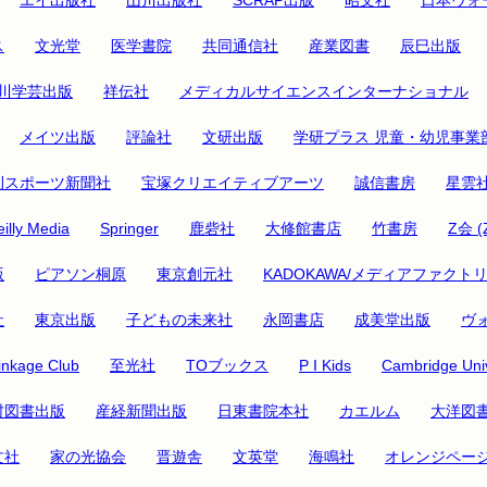
ス
文光堂
医学書院
共同通信社
産業図書
辰巳出版
川学芸出版
祥伝社
メディカルサイエンスインターナショナル
メイツ出版
評論社
文研出版
学研プラス 児童・幼児事業
刊スポーツ新聞社
宝塚クリエイティブアーツ
誠信書房
星雲
illy Media
Springer
鹿砦社
大修館書店
竹書房
Z会 (
版
ピアソン桐原
東京創元社
KADOKAWA/メディアファクト
社
東京出版
子どもの未来社
永岡書店
成美堂出版
ヴ
inkage Club
至光社
TOブックス
P I Kids
Cambridge Univ
村図書出版
産経新聞出版
日東書院本社
カエルム
大洋図
文社
家の光協会
晋遊舎
文英堂
海鳴社
オレンジペー