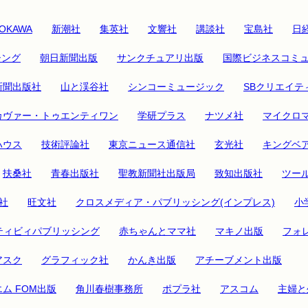
OKAWA
新潮社
集英社
文響社
講談社
宝島社
日経
シング
朝日新聞出版
サンクチュアリ出版
国際ビジネスコミ
新聞出版社
山と渓谷社
シンコーミュージック
SBクリエイテ
カヴァー・トゥエンティワン
学研プラス
ナツメ社
マイクロ
ハウス
技術評論社
東京ニュース通信社
玄光社
キングベ
扶桑社
青春出版社
聖教新聞社出版局
致知出版社
ツー
社
旺文社
クロスメディア・パブリッシング(インプレス)
小
ティビィパブリッシング
赤ちゃんとママ社
マキノ出版
フォ
アスク
グラフィック社
かんき出版
アチーブメント出版
ム FOM出版
角川春樹事務所
ポプラ社
アスコム
主婦と