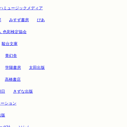
ハミュージックメディア
部
みすず書房
ぴあ
人 色彩検定協会
駿台文庫
青幻舎
学陽書房
太田出版
高橋書店
朝日
きずな出版
レーション
出版
ーグ社
ソシム