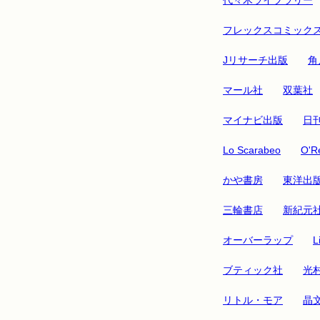
フレックスコミック
Jリサーチ出版
角
マール社
双葉社
マイナビ出版
日
Lo Scarabeo
O'Re
かや書房
東洋出
三輪書店
新紀元
オーバーラップ
L
ブティック社
光
リトル・モア
晶