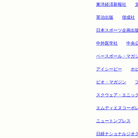
東洋経済新報社
英治出版
偕成社
日本スポーツ企画出
中外医学社
中央
ベースボール・マガ
アイシーピー
ホ
ビオ・マガジン
スクウェア・エニッ
エムディエヌコーポ
ニュートンプレス
日経ナショナルジオ