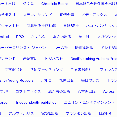
ハート出版
弘文堂
Chronicle Books
日本経営合理化協会出版
医学出版社
ステレオサウンド
宣伝会議
メディアックス
イジェスト社
新興出版社啓林館
日経BP社
ネコ・パブリッシ
mited
FPO
さくら舎
堀之内出版
羊土社
マガジンハ
ハーパーコリンズ・ ジャパン
ホーム社
医歯薬出版
ドレミ楽
ジンランド
岩崎書店
ビジネス社
NextPublishing Authors Pre
同文舘出版
学研マーケティング
ごま書房新社
フィルム
 for Young Readers
パルコ
旭屋出版
毎日ワンズ
トラ
文 理
ロフトブックス
総合法令出版
八重洲出版
Apress
arper
Independently published
エムオン・エンタテインメント
団
アルファポリス
WAVE出版
プランタン出版
日経HR