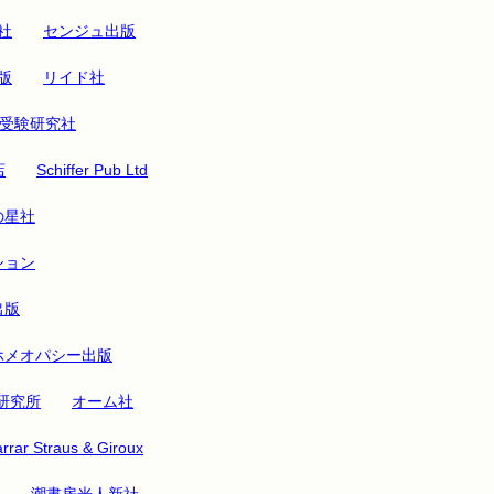
社
センジュ出版
版
リイド社
受験研究社
店
Schiffer Pub Ltd
の星社
ション
出版
ホメオパシー出版
研究所
オーム社
rrar Straus & Giroux
潮書房光人新社