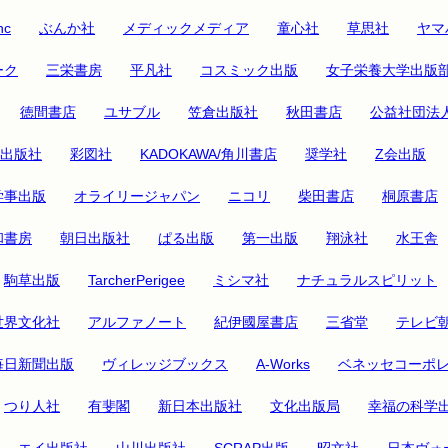
nc
ぶんか社
メディックメディア
童心社
草思社
ヤマ
ーク
三栄書房
平凡社
コスミック出版
女子栄養大学出版
徳間書店
ユサブル
笠倉出版社
秋田書店
公益社団法
出版社
彩図社
KADOKAWA/角川書店
奨学社
Z会出版
学事出版
オライリージャパン
ニコリ
柴田書店
桐原書店
和書房
朝日出版社
ぱる出版
第一出版
翔泳社
水王舎
駒草出版
TarcherPerigee
ミシマ社
ナチュラルスピリット
世界文化社
アルファノート
紀伊國屋書店
三省堂
テレビ
毎日新聞出版
ヴィレッジブックス
A-Works
ベネッセコーポ
つり人社
有斐閣
新日本出版社
文化出版局
幸福の科学
エイ出版社
山川出版社
SCRAP出版
昭文社
日本ヴォ