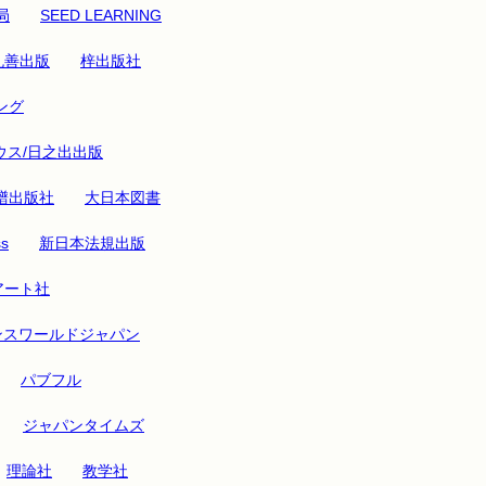
局
SEED LEARNING
丸善出版
梓出版社
ング
ウス/日之出出版
譜出版社
大日本図書
ss
新日本法規出版
アート社
ンスワールドジャパン
パブフル
ジャパンタイムズ
理論社
教学社