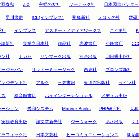
文藝春秋
Z会
主婦の友社
ソーテック社
日本図書センター
早川書房
ICE(インプレス)
飛鳥新社
えほんの杜
数研
版社
インプレス
アスキー・メディアワークス
こぐま社
公論新社
実業之日本社
作品社
岩波書店
小峰書店
C
ジン社
ナガセ
サンマーク出版
河合出版
明日香出版社
ビージャパン
リットーミュージック
西東社
ブロンズ新社
プレジデント社
アルク
三笠書房
東洋館出版社
ライツ社
クス
福音館書店
パイインターナショナル
メディカ出版
レーション
秀和システム
Mariner Books
PHP研究所
大和
実務教育出版
誠文堂新光社
ジーウォーク
あさ出版
く
グラフィック社
日本文芸社
ビーコミュニケーションズ
明治