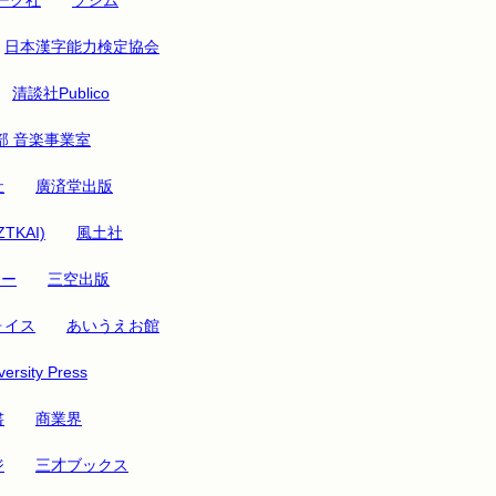
日本漢字能力検定協会
清談社Publico
部 音楽事業室
社
廣済堂出版
ZTKAI)
風土社
リー
三空出版
ォイス
あいうえお館
ersity Press
書
商業界
ジ
三才ブックス