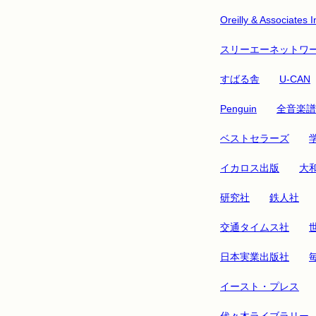
Oreilly & Associates I
スリーエーネットワ
すばる舎
U-CAN
Penguin
全音楽譜
ベストセラーズ
イカロス出版
大
研究社
鉄人社
交通タイムス社
日本実業出版社
イースト・プレス
代々木ライブラリー