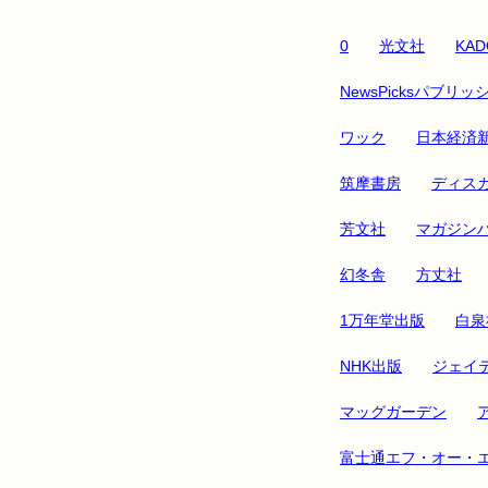
0
光文社
KAD
NewsPicksパブリッ
ワック
日本経済
筑摩書房
ディス
芳文社
マガジン
幻冬舎
方丈社
1万年堂出版
白泉
NHK出版
ジェイ
マッグガーデン
富士通エフ・オー・エ