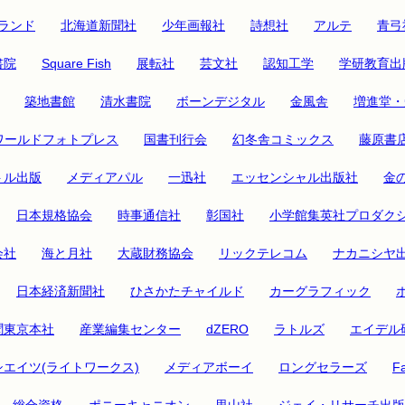
ランド
北海道新聞社
少年画報社
詩想社
アルテ
青弓
書院
Square Fish
展転社
芸文社
認知工学
学研教育出
築地書館
清水書院
ボーンデジタル
金風舎
増進堂・
ワールドフォトプレス
国書刊行会
幻冬舎コミックス
藤原書
トル出版
メディアパル
一迅社
エッセンシャル出版社
金
日本規格協会
時事通信社
彰国社
小学館集英社プロダク
会社
海と月社
大蔵財務協会
リックテレコム
ナカニシヤ
日本経済新聞社
ひさかたチャイルド
カーグラフィック
聞東京本社
産業編集センター
dZERO
ラトルズ
エイデル
シエイツ(ライトワークス)
メディアボーイ
ロングセラーズ
Fa
総合資格
ポニーキャニオン
里山社
ジェイ・リサーチ出版