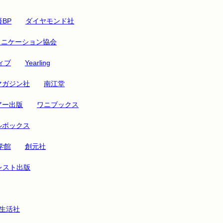
BP
ダイヤモンド社
ュニケーション協会
ィブ
Yearling
マガジン社
南江堂
アー出版
ワニブックス
ルボックス
学館
創元社
レスト出版
生活社