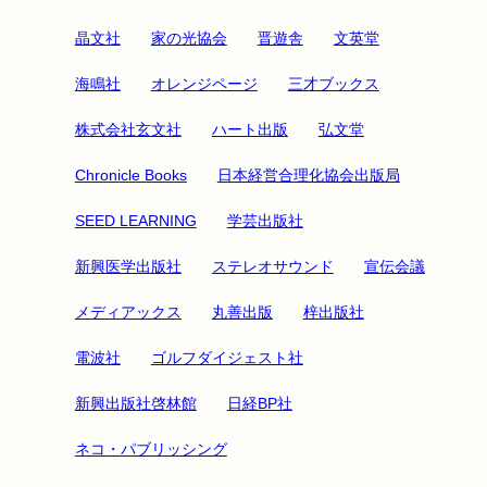
晶文社
家の光協会
晋遊舎
文英堂
海鳴社
オレンジページ
三才ブックス
株式会社玄文社
ハート出版
弘文堂
Chronicle Books
日本経営合理化協会出版局
SEED LEARNING
学芸出版社
新興医学出版社
ステレオサウンド
宣伝会議
メディアックス
丸善出版
梓出版社
電波社
ゴルフダイジェスト社
新興出版社啓林館
日経BP社
ネコ・パブリッシング