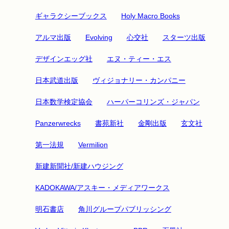
ギャラクシーブックス
Holy Macro Books
アルマ出版
Evolving
心交社
スターツ出版
デザインエッグ社
エヌ・ティー・エス
日本武道出版
ヴィジョナリー・カンパニー
日本数学検定協会
ハーパーコリンズ・ジャパン
Panzerwrecks
書苑新社
金剛出版
玄文社
第一法規
Vermilion
新建新聞社/新建ハウジング
KADOKAWA/アスキー・メディアワークス
明石書店
角川グループパブリッシング