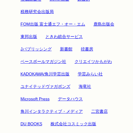
税務研究会出版局
FOM出版 富士通エフ・オー・エム
鹿島出版会
東邦出版
ときわ総合サービス
Jパブリッシング
新書館
径書房
ベースボールマガジン社
クリエイツかもがわ
KADOKAWA/角川学芸出版
学芸みらい社
ユナイテッドヴァガボンズ
海竜社
Microsoft Press
データハウス
角川インタラクティブ・メディア
二宮書店
DU BOOKS
株式会社コスミック出版