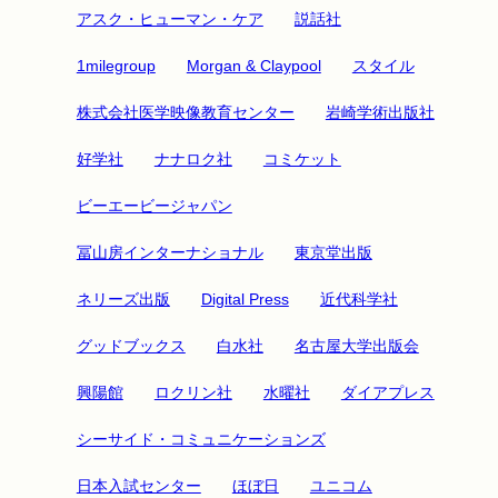
アスク・ヒューマン・ケア
説話社
1milegroup
Morgan & Claypool
スタイル
株式会社医学映像教育センター
岩崎学術出版社
好学社
ナナロク社
コミケット
ビーエービージャパン
冨山房インターナショナル
東京堂出版
ネリーズ出版
Digital Press
近代科学社
グッドブックス
白水社
名古屋大学出版会
興陽館
ロクリン社
水曜社
ダイアプレス
シーサイド・コミュニケーションズ
日本入試センター
ほぼ日
ユニコム