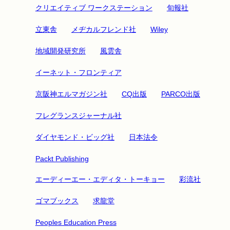
クリエイティブ ワークステーション
旬報社
立東舎
メヂカルフレンド社
Wiley
地域開発研究所
風雲舎
イーネット・フロンティア
京阪神エルマガジン社
CQ出版
PARCO出版
フレグランスジャーナル社
ダイヤモンド・ビッグ社
日本法令
Packt Publishing
エーディーエー・エディタ・トーキョー
彩流社
ゴマブックス
求龍堂
Peoples Education Press