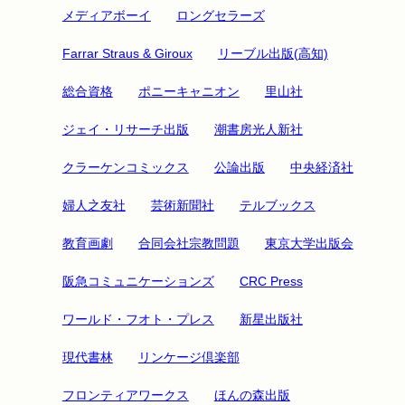
メディアボーイ
ロングセラーズ
Farrar Straus & Giroux
リーブル出版(高知)
総合資格
ポニーキャニオン
里山社
ジェイ・リサーチ出版
潮書房光人新社
クラーケンコミックス
公論出版
中央経済社
婦人之友社
芸術新聞社
テルブックス
教育画劇
合同会社宗教問題
東京大学出版会
阪急コミュニケーションズ
CRC Press
ワールド・フオト・プレス
新星出版社
現代書林
リンケージ倶楽部
フロンティアワークス
ほんの森出版