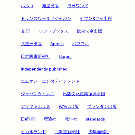
パルコ
旭屋出版
毎日ワンズ
トランスワールドジャパン
セブン&アイ出版
文 理
ロフトブックス
総合法令出版
八重洲出版
Apress
パブフル
日本医事新報社
Harper
Independently published
エムオン・エンタテインメント
ジャパンタイムズ
出版文化産業振興財団
アルファポリス
WAVE出版
プランタン出版
日経HR
理論社
教学社
standards
ヒカルランド
北海道新聞社
少年画報社