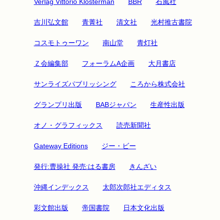
Verlag Vittorio Klosterman
BBR
石風社
吉川弘文館
青菁社
清文社
光村推古書院
コスモトゥーワン
南山堂
青灯社
Ｚ会編集部
フォーラムA企画
大月書店
サンライズパブリッシング
ころから株式会社
グランプリ出版
BABジャパン
生産性出版
オノ・グラフィックス
読売新聞社
Gateway Editions
ジー・ビー
発行:曹操社 発売:はる書房
きんざい
沖縄インデックス
太郎次郎社エディタス
彩文館出版
帝国書院
日本文化出版