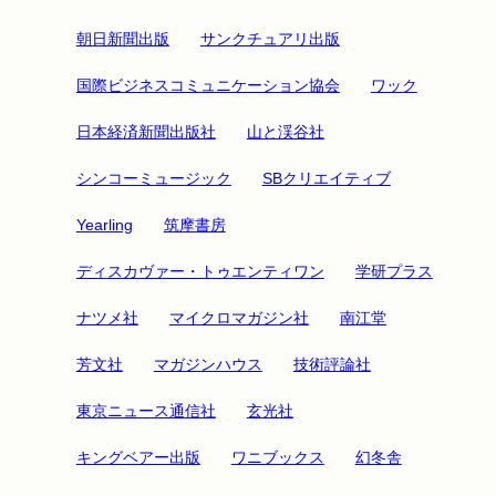
朝日新聞出版
サンクチュアリ出版
国際ビジネスコミュニケーション協会
ワック
日本経済新聞出版社
山と渓谷社
シンコーミュージック
SBクリエイティブ
Yearling
筑摩書房
ディスカヴァー・トゥエンティワン
学研プラス
ナツメ社
マイクロマガジン社
南江堂
芳文社
マガジンハウス
技術評論社
東京ニュース通信社
玄光社
キングベアー出版
ワニブックス
幻冬舎