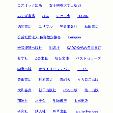
コスミック出版
女子栄養大学出版部
みすず書房
ぴあ
すばる舎
U-CAN
徳間書店
ユサブル
笠倉出版社
秋田書店
公益社団法人 色彩検定協会
Penguin
全音楽譜出版社
彩図社
KADOKAWA/角川書店
奨学社
Z会出版
駿台文庫
ベストセラーズ
学事出版
オライリージャパン
ニコリ
柴田書店
桐原書店
青幻舎
イカロス出版
大和書房
朝日出版社
ぱる出版
第一出版
翔泳社
水王舎
学陽書房
太田出版
研究社
鉄人社
駒草出版
TarcherPerigee