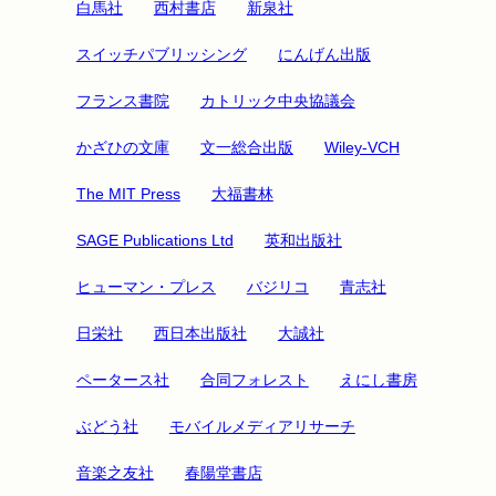
白馬社
西村書店
新泉社
スイッチパブリッシング
にんげん出版
フランス書院
カトリック中央協議会
かざひの文庫
文一総合出版
Wiley-VCH
The MIT Press
大福書林
SAGE Publications Ltd
英和出版社
ヒューマン・プレス
バジリコ
青志社
日栄社
西日本出版社
大誠社
ペータース社
合同フォレスト
えにし書房
ぶどう社
モバイルメディアリサーチ
音楽之友社
春陽堂書店