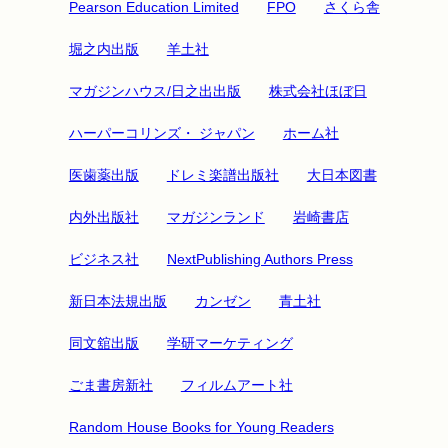
Pearson Education Limited
FPO
さくら舎
堀之内出版
羊土社
マガジンハウス/日之出出版
株式会社ほぼ日
ハーパーコリンズ・ ジャパン
ホーム社
医歯薬出版
ドレミ楽譜出版社
大日本図書
内外出版社
マガジンランド
岩崎書店
ビジネス社
NextPublishing Authors Press
新日本法規出版
カンゼン
青土社
同文舘出版
学研マーケティング
ごま書房新社
フィルムアート社
Random House Books for Young Readers