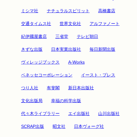
ミシマ社
ナチュラルスピリット
高橋書店
交通タイムス社
世界文化社
アルファノート
紀伊國屋書店
三省堂
テレビ朝日
きずな出版
日本実業出版社
毎日新聞出版
ヴィレッジブックス
A-Works
ベネッセコーポレーション
イースト・プレス
つり人社
有斐閣
新日本出版社
文化出版局
幸福の科学出版
代々木ライブラリー
エイ出版社
山川出版社
SCRAP出版
昭文社
日本ヴォーグ社