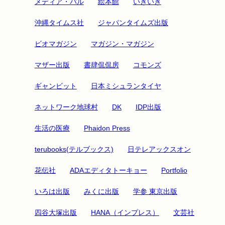
メディア・パル
絵本館
いきいき
沖縄タイムス社
ジャパンタイムズ出版
ビオマガジン
マガジン・マガジン
マザー出版
書肆侃侃房
コモンズ
ギャンビット
日本ミシュランタイヤ
ネットワーク地球村
DK
IDP出版
生活の医療
Phaidon Press
terubooks(テルブックス)
日テレアックスオン
花伝社
ADAエディタトーキョー
Portfolio
いろは出版
みくに出版
学参 東京出版
四谷大塚出版
HANA（インプレス）
文芸社