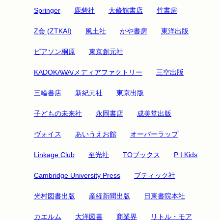
Springer
鹿砦社
大修館書店
竹書房
Z会 (ZTKAI)
風土社
かや書房
東洋出版
ピアソン桐原
東京創元社
KADOKAWA/メディアファクトリー
三空出版
三輪書店
新紀元社
東京出版
子どもの未来社
永岡書店
成美堂出版
ヴォイス
あいうえお館
オーバーラップ
Linkage Club
至光社
TOブックス
P I Kids
Cambridge University Press
ブティック社
光村図書出版
産経新聞出版
日東書院本社
カエルム
大洋図書
商業界
リトル・モア