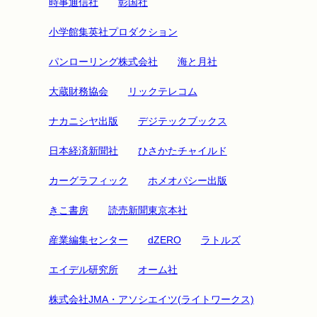
時事通信社
彰国社
小学館集英社プロダクション
パンローリング株式会社
海と月社
大蔵財務協会
リックテレコム
ナカニシヤ出版
デジテックブックス
日本経済新聞社
ひさかたチャイルド
カーグラフィック
ホメオパシー出版
きこ書房
読売新聞東京本社
産業編集センター
dZERO
ラトルズ
エイデル研究所
オーム社
株式会社JMA・アソシエイツ(ライトワークス)