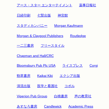
アース・スター エンターテイメント
薬事日報社
日経印刷
七賢出版
神宮館
スタディカンパニー
Morgan Kaufmann
Morgan & Claypool Publishers
Routledge
一二三書房
フリースタイル
Chapman and Hall/CRC
Bloomsbury Pub Plc USA
ライスプレス
Corgi
勁草書房
Kaikai Kiki
エクシア出版
清流出版
医学と看護社
コボル
Viperion Pub Group
白桃書房
声の教育社
あすなろ書房
Candlewick
Academic Press