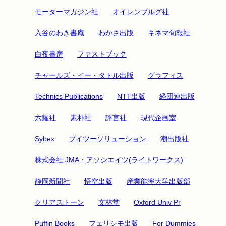
モーターマガジン社
オイレンブルグ社
入谷のわき書庵
わかさ出版
キネマ旬報社
白夜書房
ファストブック
チャールズ・イー・タトル出版
グラフィス
Technics Publications
NTT出版
経団連出版
六耀社
素朴社
評言社
現代企画室
Sybex
ブイツーソリューション
潮出版社
株式会社 JMA・アソシエイツ(ライトワークス)
静岡新聞社
悟空出版
産業能率大学出版部
クリアストーン
文林堂
Oxford Univ Pr
Puffin Books
フェリシモ出版
For Dummies