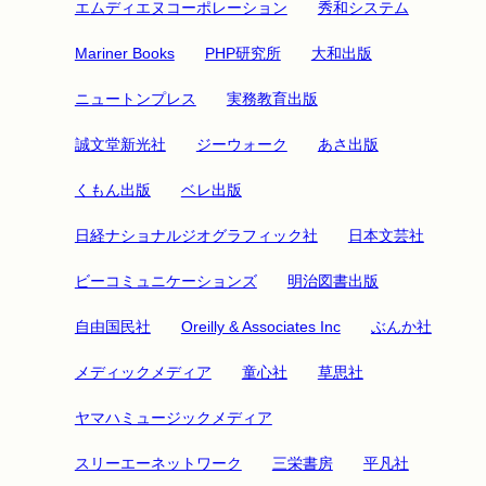
エムディエヌコーポレーション
秀和システム
Mariner Books
PHP研究所
大和出版
ニュートンプレス
実務教育出版
誠文堂新光社
ジーウォーク
あさ出版
くもん出版
ベレ出版
日経ナショナルジオグラフィック社
日本文芸社
ビーコミュニケーションズ
明治図書出版
自由国民社
Oreilly & Associates Inc
ぶんか社
メディックメディア
童心社
草思社
ヤマハミュージックメディア
スリーエーネットワーク
三栄書房
平凡社