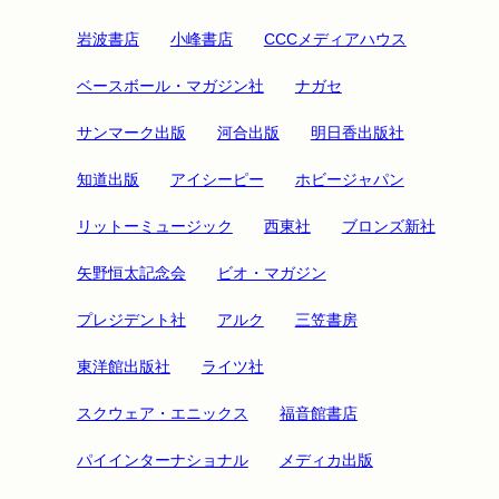
岩波書店
小峰書店
CCCメディアハウス
ベースボール・マガジン社
ナガセ
サンマーク出版
河合出版
明日香出版社
知道出版
アイシーピー
ホビージャパン
リットーミュージック
西東社
ブロンズ新社
矢野恒太記念会
ビオ・マガジン
プレジデント社
アルク
三笠書房
東洋館出版社
ライツ社
スクウェア・エニックス
福音館書店
パイインターナショナル
メディカ出版