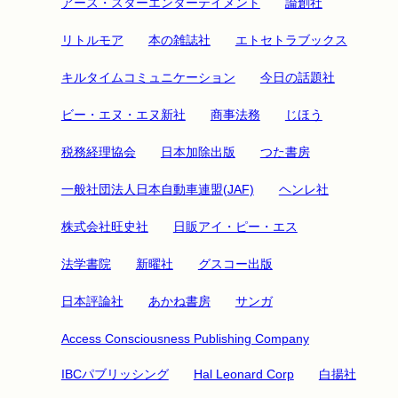
アース・スターエンターテイメント
論創社
リトルモア
本の雑誌社
エトセトラブックス
キルタイムコミュニケーション
今日の話題社
ビー・エヌ・エヌ新社
商事法務
じほう
税務経理協会
日本加除出版
つた書房
一般社団法人日本自動車連盟(JAF)
ヘンレ社
株式会社旺史社
日販アイ・ピー・エス
法学書院
新曜社
グスコー出版
日本評論社
あかね書房
サンガ
Access Consciousness Publishing Company
IBCパブリッシング
Hal Leonard Corp
白揚社