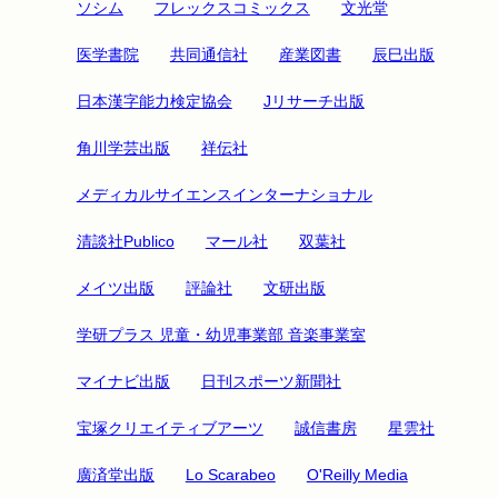
ソシム
フレックスコミックス
文光堂
医学書院
共同通信社
産業図書
辰巳出版
日本漢字能力検定協会
Jリサーチ出版
角川学芸出版
祥伝社
メディカルサイエンスインターナショナル
清談社Publico
マール社
双葉社
メイツ出版
評論社
文研出版
学研プラス 児童・幼児事業部 音楽事業室
マイナビ出版
日刊スポーツ新聞社
宝塚クリエイティブアーツ
誠信書房
星雲社
廣済堂出版
Lo Scarabeo
O'Reilly Media