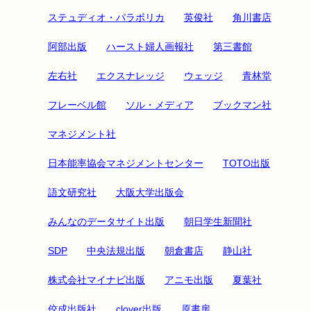
ステュディオ・パラボリカ
英俊社
角川書店
阿部出版
ハースト婦人画報社
第三書館
左右社
エクスナレッジ
ウェッジ
青林堂
フレーベル館
ソル・メディア
ブックマン社
マネジメント社
日本能率協会マネジメントセンター
TOTO出版
語文研究社
大阪大学出版会
みんなのデータサイト出版
朝日学生新聞社
SDP
中央法規出版
朝倉書店
静山社
株式会社マイナビ出版
アニモ出版
夏葉社
佼成出版社
clover出版
原書房