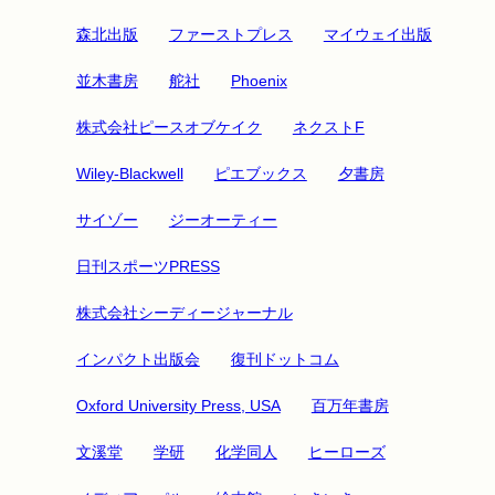
森北出版
ファーストプレス
マイウェイ出版
並木書房
舵社
Phoenix
株式会社ピースオブケイク
ネクストF
Wiley-Blackwell
ピエブックス
夕書房
サイゾー
ジーオーティー
日刊スポーツPRESS
株式会社シーディージャーナル
インパクト出版会
復刊ドットコム
Oxford University Press, USA
百万年書房
文溪堂
学研
化学同人
ヒーローズ