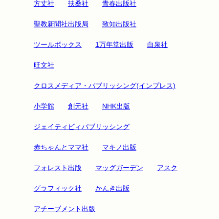
方丈社
扶桑社
青春出版社
聖教新聞社出版局
致知出版社
ツールボックス
1万年堂出版
白泉社
旺文社
クロスメディア・パブリッシング(インプレス)
小学館
創元社
NHK出版
ジェイティビィパブリッシング
赤ちゃんとママ社
マキノ出版
フォレスト出版
マッグガーデン
アスク
グラフィック社
かんき出版
アチーブメント出版