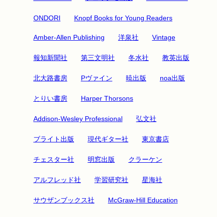
ONDORI
Knopf Books for Young Readers
Amber-Allen Publishing
洋泉社
Vintage
報知新聞社
第三文明社
冬水社
教英出版
北大路書房
Pヴァイン
暁出版
noa出版
とりい書房
Harper Thorsons
Addison-Wesley Professional
弘文社
ブライト出版
現代ギター社
東京書店
チェスター社
明窓出版
クラーケン
アルフレッド社
学習研究社
星海社
サウザンブックス社
McGraw-Hill Education