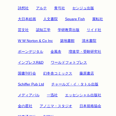
詩想社
アルテ
青弓社
センジュ出版
大日本絵画
人文書院
Square Fish
展転社
芸文社
認知工学
学研教育出版
リイド社
W W Norton & Co Inc
築地書館
清水書院
ボーンデジタル
金風舎
増進堂・受験研究社
インプレスR&D
ワールドフォトプレス
国書刊行会
幻冬舎コミックス
藤原書店
Schiffer Pub Ltd
チャールズ・イ・タトル出版
メディアパル
一迅社
エッセンシャル出版社
金の星社
アノニマ・スタジオ
日本規格協会