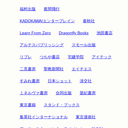
福村出版
夜間飛行
KADOKAWA/エンターブレイン
春秋社
Learn From Zero
Dragonfly Books
池田書店
アルテスパブリッシング
スモール出版
リブレ
つちや書店
宅建学院
アイテック
二見書房
聖教新聞社
エイチエス
すみれ書房
日本ショット
淡交社
ミネルヴァ書房
合同出版
亜紀書房
東京書籍
スタンド・ブックス
集英社インターナショナル
東京漫画社