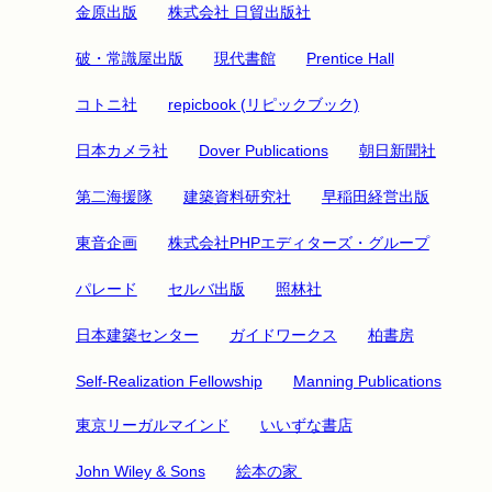
金原出版
株式会社 日貿出版社
破・常識屋出版
現代書館
Prentice Hall
コトニ社
repicbook (リピックブック)
日本カメラ社
Dover Publications
朝日新聞社
第二海援隊
建築資料研究社
早稲田経営出版
東音企画
株式会社PHPエディターズ・グループ
パレード
セルバ出版
照林社
日本建築センター
ガイドワークス
柏書房
Self-Realization Fellowship
Manning Publications
東京リーガルマインド
いいずな書店
John Wiley & Sons
絵本の家