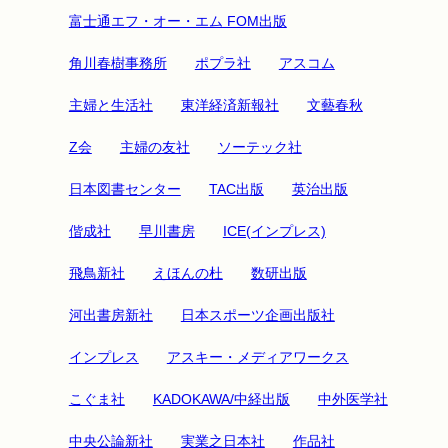
富士通エフ・オー・エム FOM出版
角川春樹事務所
ポプラ社
アスコム
主婦と生活社
東洋経済新報社
文藝春秋
Z会
主婦の友社
ソーテック社
日本図書センター
TAC出版
英治出版
偕成社
早川書房
ICE(インプレス)
飛鳥新社
えほんの杜
数研出版
河出書房新社
日本スポーツ企画出版社
インプレス
アスキー・メディアワークス
こぐま社
KADOKAWA/中経出版
中外医学社
中央公論新社
実業之日本社
作品社