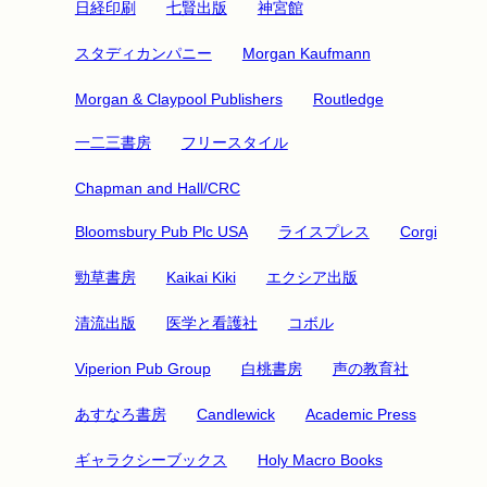
日経印刷
七賢出版
神宮館
スタディカンパニー
Morgan Kaufmann
Morgan & Claypool Publishers
Routledge
一二三書房
フリースタイル
Chapman and Hall/CRC
Bloomsbury Pub Plc USA
ライスプレス
Corgi
勁草書房
Kaikai Kiki
エクシア出版
清流出版
医学と看護社
コボル
Viperion Pub Group
白桃書房
声の教育社
あすなろ書房
Candlewick
Academic Press
ギャラクシーブックス
Holy Macro Books