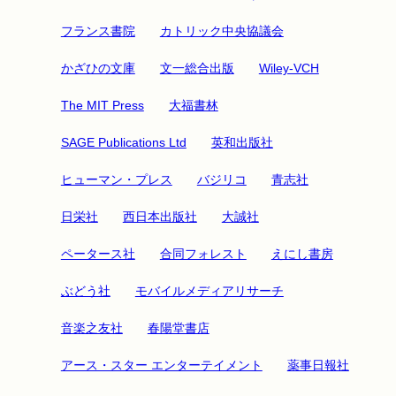
フランス書院
カトリック中央協議会
かざひの文庫
文一総合出版
Wiley-VCH
The MIT Press
大福書林
SAGE Publications Ltd
英和出版社
ヒューマン・プレス
バジリコ
青志社
日栄社
西日本出版社
大誠社
ペータース社
合同フォレスト
えにし書房
ぶどう社
モバイルメディアリサーチ
音楽之友社
春陽堂書店
アース・スター エンターテイメント
薬事日報社