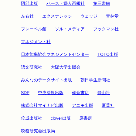
阿部出版
ハースト婦人画報社
第三書館
左右社
エクスナレッジ
ウェッジ
青林堂
フレーベル館
ソル・メディア
ブックマン社
マネジメント社
日本能率協会マネジメントセンター
TOTO出版
語文研究社
大阪大学出版会
みんなのデータサイト出版
朝日学生新聞社
SDP
中央法規出版
朝倉書店
静山社
株式会社マイナビ出版
アニモ出版
夏葉社
佼成出版社
clover出版
原書房
税務研究会出版局