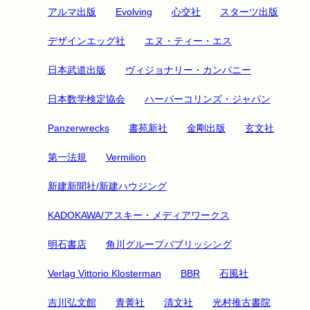
アルマ出版
Evolving
心交社
スターツ出版
デザインエッグ社
エヌ・ティー・エス
日本武道出版
ヴィジョナリー・カンパニー
日本数学検定協会
ハーパーコリンズ・ジャパン
Panzerwrecks
書苑新社
金剛出版
玄文社
第一法規
Vermilion
新建新聞社/新建ハウジング
KADOKAWA/アスキー・メディアワークス
明石書店
角川グループパブリッシング
Verlag Vittorio Klosterman
BBR
石風社
吉川弘文館
青菁社
清文社
光村推古書院