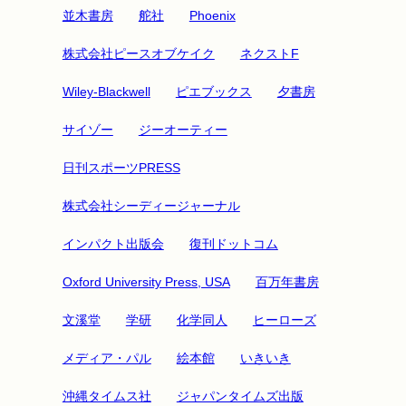
並木書房
舵社
Phoenix
株式会社ピースオブケイク
ネクストF
Wiley-Blackwell
ピエブックス
夕書房
サイゾー
ジーオーティー
日刊スポーツPRESS
株式会社シーディージャーナル
インパクト出版会
復刊ドットコム
Oxford University Press, USA
百万年書房
文溪堂
学研
化学同人
ヒーローズ
メディア・パル
絵本館
いきいき
沖縄タイムス社
ジャパンタイムズ出版