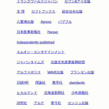
トランスワールドジャパン
セブン&アイ出版
文 理
ロフトブックス
総合法令出版
八重洲出版
Apress
パブフル
日本医事新報社
Harper
Independently published
エムオン・エンタテインメント
ジャパンタイムズ
出版文化産業振興財団
アルファポリス
WAVE出版
プランタン出版
日経HR
理論社
教学社
standards
ヒカルランド
北海道新聞社
少年画報社
詩想社
アルテ
青弓社
センジュ出版