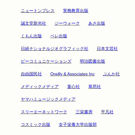
ニュートンプレス
実務教育出版
誠文堂新光社
ジーウォーク
あさ出版
くもん出版
ベレ出版
日経ナショナルジオグラフィック社
日本文芸社
ビーコミュニケーションズ
明治図書出版
自由国民社
Oreilly & Associates Inc
ぶんか社
メディックメディア
童心社
草思社
ヤマハミュージックメディア
スリーエーネットワーク
三栄書房
平凡社
コスミック出版
女子栄養大学出版部