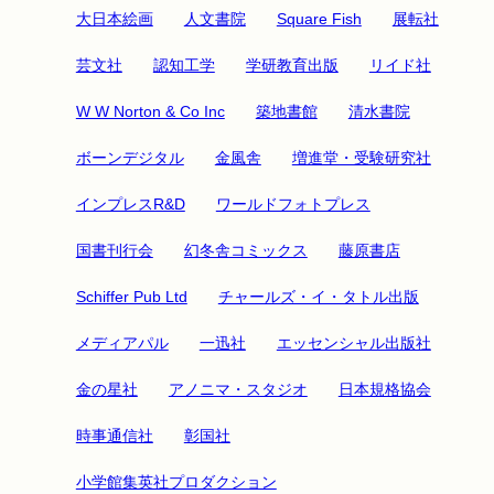
大日本絵画
人文書院
Square Fish
展転社
芸文社
認知工学
学研教育出版
リイド社
W W Norton & Co Inc
築地書館
清水書院
ボーンデジタル
金風舎
増進堂・受験研究社
インプレスR&D
ワールドフォトプレス
国書刊行会
幻冬舎コミックス
藤原書店
Schiffer Pub Ltd
チャールズ・イ・タトル出版
メディアパル
一迅社
エッセンシャル出版社
金の星社
アノニマ・スタジオ
日本規格協会
時事通信社
彰国社
小学館集英社プロダクション