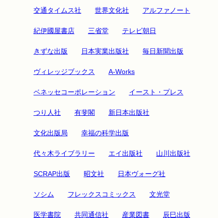
交通タイムス社
世界文化社
アルファノート
紀伊國屋書店
三省堂
テレビ朝日
きずな出版
日本実業出版社
毎日新聞出版
ヴィレッジブックス
A-Works
ベネッセコーポレーション
イースト・プレス
つり人社
有斐閣
新日本出版社
文化出版局
幸福の科学出版
代々木ライブラリー
エイ出版社
山川出版社
SCRAP出版
昭文社
日本ヴォーグ社
ソシム
フレックスコミックス
文光堂
医学書院
共同通信社
産業図書
辰巳出版