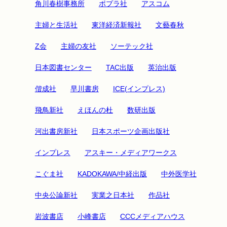
角川春樹事務所
ポプラ社
アスコム
主婦と生活社
東洋経済新報社
文藝春秋
Z会
主婦の友社
ソーテック社
日本図書センター
TAC出版
英治出版
偕成社
早川書房
ICE(インプレス)
飛鳥新社
えほんの杜
数研出版
河出書房新社
日本スポーツ企画出版社
インプレス
アスキー・メディアワークス
こぐま社
KADOKAWA/中経出版
中外医学社
中央公論新社
実業之日本社
作品社
岩波書店
小峰書店
CCCメディアハウス