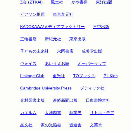
Z会 (ZTKAI)
風土社
かや書房
東洋出版
ピアソン桐原
東京創元社
KADOKAWA/メディアファクトリー
三空出版
三輪書店
新紀元社
東京出版
子どもの未来社
永岡書店
成美堂出版
ヴォイス
あいうえお館
オーバーラップ
Linkage Club
至光社
TOブックス
P I Kids
Cambridge University Press
ブティック社
光村図書出版
産経新聞出版
日東書院本社
カエルム
大洋図書
商業界
リトル・モア
晶文社
家の光協会
晋遊舎
文英堂