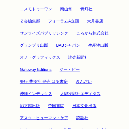
コスモトゥーワン
南山堂
青灯社
Ｚ会編集部
フォーラムA企画
大月書店
サンライズパブリッシング
ころから株式会社
グランプリ出版
BABジャパン
生産性出版
オノ・グラフィックス
読売新聞社
Gateway Editions
ジー・ビー
発行:曹操社 発売:はる書房
きんざい
沖縄インデックス
太郎次郎社エディタス
彩文館出版
帝国書院
日本文化出版
アスク・ヒューマン・ケア
説話社