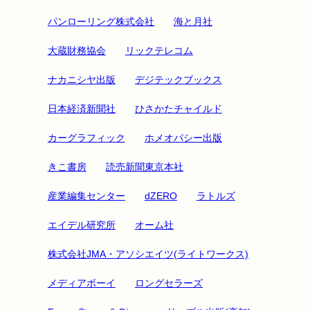
パンローリング株式会社
海と月社
大蔵財務協会
リックテレコム
ナカニシヤ出版
デジテックブックス
日本経済新聞社
ひさかたチャイルド
カーグラフィック
ホメオパシー出版
きこ書房
読売新聞東京本社
産業編集センター
dZERO
ラトルズ
エイデル研究所
オーム社
株式会社JMA・アソシエイツ(ライトワークス)
メディアボーイ
ロングセラーズ