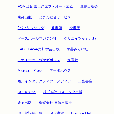
FOM出版 富士通エフ・オー・エム
鹿島出版会
東邦出版
ときわ総合サービス
Jパブリッシング
新書館
径書房
ベースボールマガジン社
クリエイツかもがわ
KADOKAWA/角川学芸出版
学芸みらい社
ユナイテッドヴァガボンズ
海竜社
Microsoft Press
データハウス
角川インタラクティブ・メディア
二宮書店
DU BOOKS
株式会社コスミック出版
金原出版
株式会社 日貿出版社
破・常識屋出版
現代書館
Prentice Hall