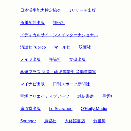
日本漢字能力検定協会
Jリサーチ出版
角川学芸出版
祥伝社
メディカルサイエンスインターナショナル
清談社Publico
マール社
双葉社
メイツ出版
評論社
文研出版
学研プラス 児童・幼児事業部 音楽事業室
マイナビ出版
日刊スポーツ新聞社
宝塚クリエイティブアーツ
誠信書房
星雲社
廣済堂出版
Lo Scarabeo
O'Reilly Media
Springer
鹿砦社
大修館書店
竹書房