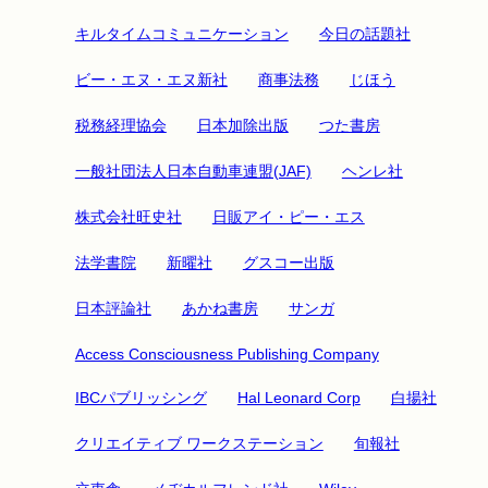
キルタイムコミュニケーション
今日の話題社
ビー・エヌ・エヌ新社
商事法務
じほう
税務経理協会
日本加除出版
つた書房
一般社団法人日本自動車連盟(JAF)
ヘンレ社
株式会社旺史社
日販アイ・ピー・エス
法学書院
新曜社
グスコー出版
日本評論社
あかね書房
サンガ
Access Consciousness Publishing Company
IBCパブリッシング
Hal Leonard Corp
白揚社
クリエイティブ ワークステーション
旬報社