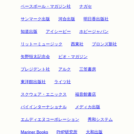
ベースボール・マガジン社
ナガセ
サンマーク出版
河合出版
明日香出版社
知道出版
アイシーピー
ホビージャパン
リットーミュージック
西東社
ブロンズ新社
矢野恒太記念会
ビオ・マガジン
プレジデント社
アルク
三笠書房
東洋館出版社
ライツ社
スクウェア・エニックス
福音館書店
パイインターナショナル
メディカ出版
エムディエヌコーポレーション
秀和システム
Mariner Books
PHP研究所
大和出版