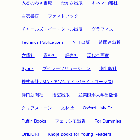
入谷のわき書庵
わかさ出版
キネマ旬報社
白夜書房
ファストブック
チャールズ・イー・タトル出版
グラフィス
Technics Publications
NTT出版
経団連出版
六耀社
素朴社
評言社
現代企画室
Sybex
ブイツーソリューション
潮出版社
株式会社 JMA・アソシエイツ(ライトワークス)
静岡新聞社
悟空出版
産業能率大学出版部
クリアストーン
文林堂
Oxford Univ Pr
Puffin Books
フェリシモ出版
For Dummies
ONDORI
Knopf Books for Young Readers