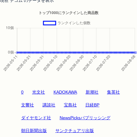
現在 テコム のデータを表示
0
光文社
KADOKAWA
新潮社
集英社
文響社
講談社
宝島社
日経BP
ダイヤモンド社
NewsPicksパブリッシング
朝日新聞出版
サンクチュアリ出版