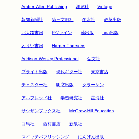
Amber-Allen Publishing
洋泉社
Vintage
報知新聞社
第三文明社
冬水社
教英出版
北大路書房
Pヴァイン
暁出版
noa出版
とりい書房
Harper Thorsons
Addison-Wesley Professional
弘文社
ブライト出版
現代ギター社
東京書店
チェスター社
明窓出版
クラーケン
アルフレッド社
学習研究社
星海社
サウザンブックス社
McGraw-Hill Education
白馬社
西村書店
新泉社
スイッチパブリッシング
にんげん出版