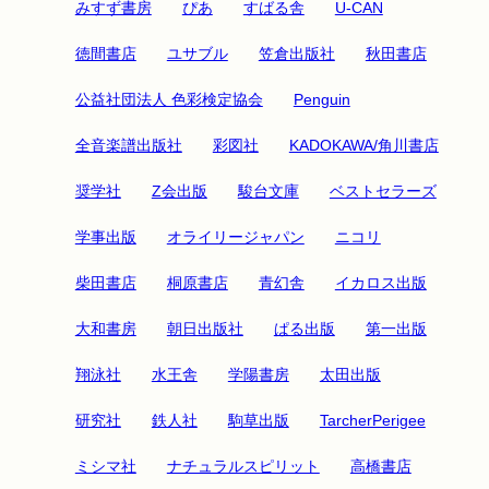
みすず書房
ぴあ
すばる舎
U-CAN
徳間書店
ユサブル
笠倉出版社
秋田書店
公益社団法人 色彩検定協会
Penguin
全音楽譜出版社
彩図社
KADOKAWA/角川書店
奨学社
Z会出版
駿台文庫
ベストセラーズ
学事出版
オライリージャパン
ニコリ
柴田書店
桐原書店
青幻舎
イカロス出版
大和書房
朝日出版社
ぱる出版
第一出版
翔泳社
水王舎
学陽書房
太田出版
研究社
鉄人社
駒草出版
TarcherPerigee
ミシマ社
ナチュラルスピリット
高橋書店