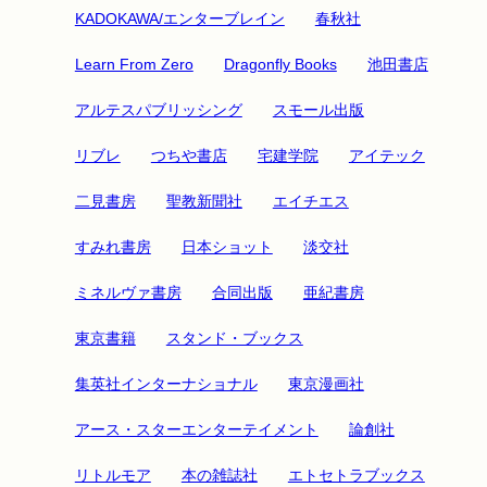
KADOKAWA/エンターブレイン
春秋社
Learn From Zero
Dragonfly Books
池田書店
アルテスパブリッシング
スモール出版
リブレ
つちや書店
宅建学院
アイテック
二見書房
聖教新聞社
エイチエス
すみれ書房
日本ショット
淡交社
ミネルヴァ書房
合同出版
亜紀書房
東京書籍
スタンド・ブックス
集英社インターナショナル
東京漫画社
アース・スターエンターテイメント
論創社
リトルモア
本の雑誌社
エトセトラブックス