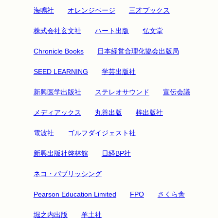
海鳴社
オレンジページ
三才ブックス
株式会社玄文社
ハート出版
弘文堂
Chronicle Books
日本経営合理化協会出版局
SEED LEARNING
学芸出版社
新興医学出版社
ステレオサウンド
宣伝会議
メディアックス
丸善出版
梓出版社
電波社
ゴルフダイジェスト社
新興出版社啓林館
日経BP社
ネコ・パブリッシング
Pearson Education Limited
FPO
さくら舎
堀之内出版
羊土社