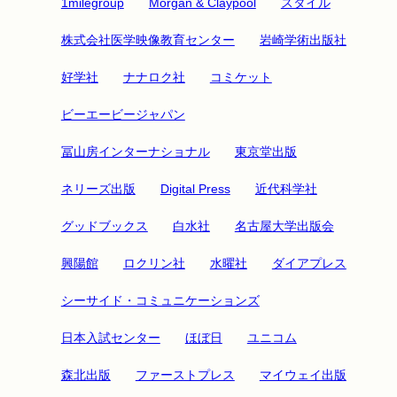
1milegroup
Morgan & Claypool
スタイル
株式会社医学映像教育センター
岩崎学術出版社
好学社
ナナロク社
コミケット
ビーエービージャパン
冨山房インターナショナル
東京堂出版
ネリーズ出版
Digital Press
近代科学社
グッドブックス
白水社
名古屋大学出版会
興陽館
ロクリン社
水曜社
ダイアプレス
シーサイド・コミュニケーションズ
日本入試センター
ほぼ日
ユニコム
森北出版
ファーストプレス
マイウェイ出版