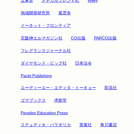
立東舎
メヂカルフレンド社
Wiley
地域開発研究所
風雲舎
イーネット・フロンティア
京阪神エルマガジン社
CQ出版
PARCO出版
フレグランスジャーナル社
ダイヤモンド・ビッグ社
日本法令
Packt Publishing
エーディーエー・エディタ・トーキョー
彩流社
ゴマブックス
求龍堂
Peoples Education Press
ステュディオ・パラボリカ
英俊社
角川書店