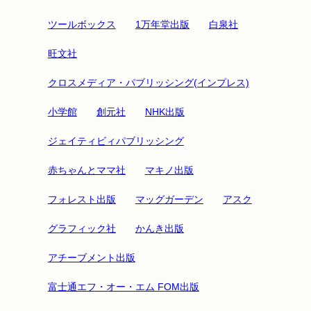
ツールボックス
1万年堂出版
白泉社
旺文社
クロスメディア・パブリッシング(インプレス)
小学館
創元社
NHK出版
ジェイティビィパブリッシング
赤ちゃんとママ社
マキノ出版
フォレスト出版
マッグガーデン
アスク
グラフィック社
かんき出版
アチーブメント出版
富士通エフ・オー・エム FOM出版