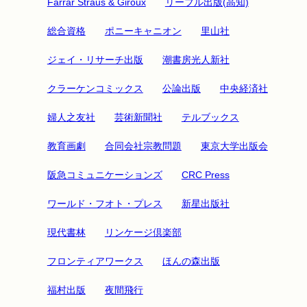
Farrar Straus & Giroux
リーブル出版(高知)
総合資格
ポニーキャニオン
里山社
ジェイ・リサーチ出版
潮書房光人新社
クラーケンコミックス
公論出版
中央経済社
婦人之友社
芸術新聞社
テルブックス
教育画劇
合同会社宗教問題
東京大学出版会
阪急コミュニケーションズ
CRC Press
ワールド・フオト・プレス
新星出版社
現代書林
リンケージ倶楽部
フロンティアワークス
ほんの森出版
福村出版
夜間飛行