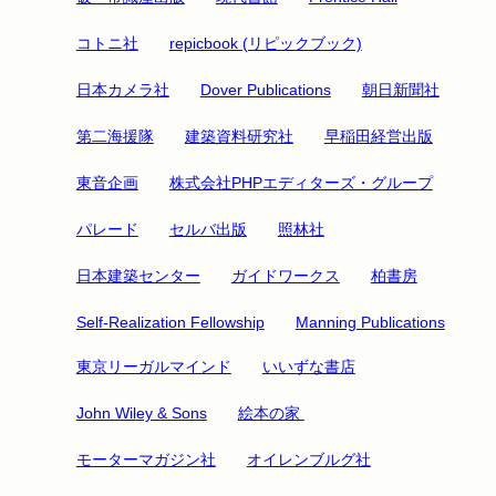
コトニ社
repicbook (リピックブック)
日本カメラ社
Dover Publications
朝日新聞社
第二海援隊
建築資料研究社
早稲田経営出版
東音企画
株式会社PHPエディターズ・グループ
パレード
セルバ出版
照林社
日本建築センター
ガイドワークス
柏書房
Self-Realization Fellowship
Manning Publications
東京リーガルマインド
いいずな書店
John Wiley & Sons
絵本の家
モーターマガジン社
オイレンブルグ社