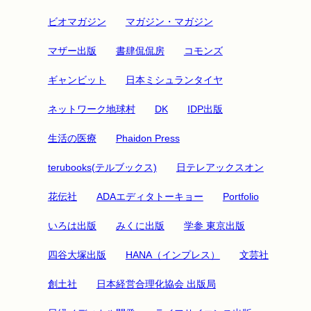
ビオマガジン
マガジン・マガジン
マザー出版
書肆侃侃房
コモンズ
ギャンビット
日本ミシュランタイヤ
ネットワーク地球村
DK
IDP出版
生活の医療
Phaidon Press
terubooks(テルブックス)
日テレアックスオン
花伝社
ADAエディタトーキョー
Portfolio
いろは出版
みくに出版
学参 東京出版
四谷大塚出版
HANA（インプレス）
文芸社
創土社
日本経営合理化協会 出版局