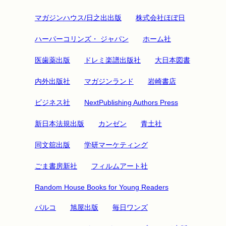
マガジンハウス/日之出出版
株式会社ほぼ日
ハーパーコリンズ・ ジャパン
ホーム社
医歯薬出版
ドレミ楽譜出版社
大日本図書
内外出版社
マガジンランド
岩崎書店
ビジネス社
NextPublishing Authors Press
新日本法規出版
カンゼン
青土社
同文舘出版
学研マーケティング
ごま書房新社
フィルムアート社
Random House Books for Young Readers
パルコ
旭屋出版
毎日ワンズ