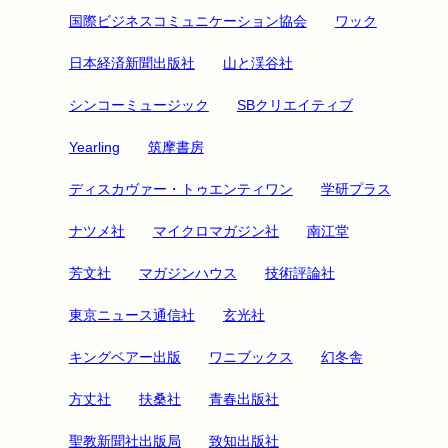
国際ビジネスコミュニケーション協会
ワック
日本経済新聞出版社
山と渓谷社
シンコーミュージック
SBクリエイティブ
Yearling
筑摩書房
ディスカヴァー・トゥエンティワン
学研プラス
ナツメ社
マイクロマガジン社
南江堂
芳文社
マガジンハウス
技術評論社
東京ニュース通信社
玄光社
キングベアー出版
ワニブックス
幻冬舎
方丈社
扶桑社
青春出版社
聖教新聞社出版局
致知出版社