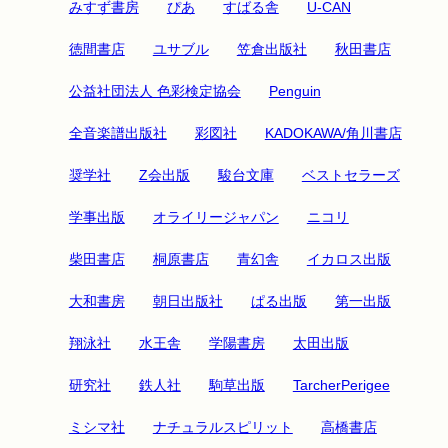
みすず書房
ぴあ
すばる舎
U-CAN
徳間書店
ユサブル
笠倉出版社
秋田書店
公益社団法人 色彩検定協会
Penguin
全音楽譜出版社
彩図社
KADOKAWA/角川書店
奨学社
Z会出版
駿台文庫
ベストセラーズ
学事出版
オライリージャパン
ニコリ
柴田書店
桐原書店
青幻舎
イカロス出版
大和書房
朝日出版社
ぱる出版
第一出版
翔泳社
水王舎
学陽書房
太田出版
研究社
鉄人社
駒草出版
TarcherPerigee
ミシマ社
ナチュラルスピリット
高橋書店