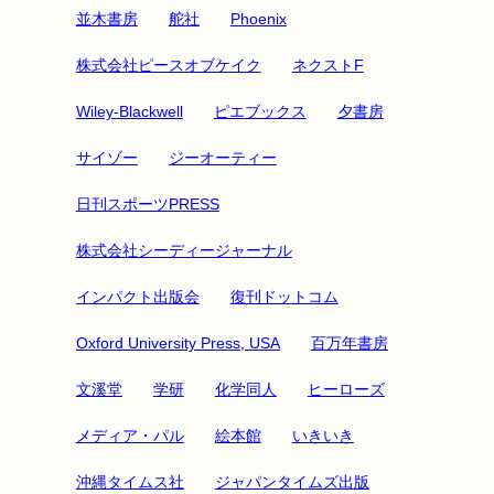
並木書房
舵社
Phoenix
株式会社ピースオブケイク
ネクストF
Wiley-Blackwell
ピエブックス
夕書房
サイゾー
ジーオーティー
日刊スポーツPRESS
株式会社シーディージャーナル
インパクト出版会
復刊ドットコム
Oxford University Press, USA
百万年書房
文溪堂
学研
化学同人
ヒーローズ
メディア・パル
絵本館
いきいき
沖縄タイムス社
ジャパンタイムズ出版