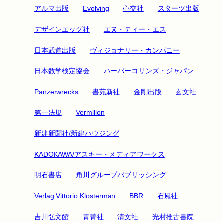
アルマ出版
Evolving
心交社
スターツ出版
デザインエッグ社
エヌ・ティー・エス
日本武道出版
ヴィジョナリー・カンパニー
日本数学検定協会
ハーパーコリンズ・ジャパン
Panzerwrecks
書苑新社
金剛出版
玄文社
第一法規
Vermilion
新建新聞社/新建ハウジング
KADOKAWA/アスキー・メディアワークス
明石書店
角川グループパブリッシング
Verlag Vittorio Klosterman
BBR
石風社
吉川弘文館
青菁社
清文社
光村推古書院