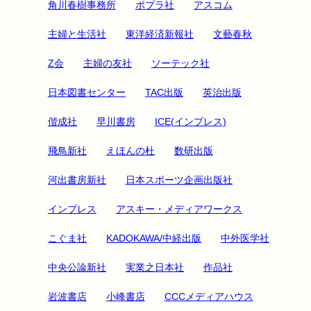
角川春樹事務所
ポプラ社
アスコム
主婦と生活社
東洋経済新報社
文藝春秋
Z会
主婦の友社
ソーテック社
日本図書センター
TAC出版
英治出版
偕成社
早川書房
ICE(インプレス)
飛鳥新社
えほんの杜
数研出版
河出書房新社
日本スポーツ企画出版社
インプレス
アスキー・メディアワークス
こぐま社
KADOKAWA/中経出版
中外医学社
中央公論新社
実業之日本社
作品社
岩波書店
小峰書店
CCCメディアハウス