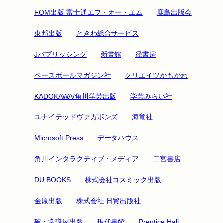
FOM出版 富士通エフ・オー・エム
鹿島出版会
東邦出版
ときわ総合サービス
Jパブリッシング
新書館
径書房
ベースボールマガジン社
クリエイツかもがわ
KADOKAWA/角川学芸出版
学芸みらい社
ユナイテッドヴァガボンズ
海竜社
Microsoft Press
データハウス
角川インタラクティブ・メディア
二宮書店
DU BOOKS
株式会社コスミック出版
金原出版
株式会社 日貿出版社
破・常識屋出版
現代書館
Prentice Hall