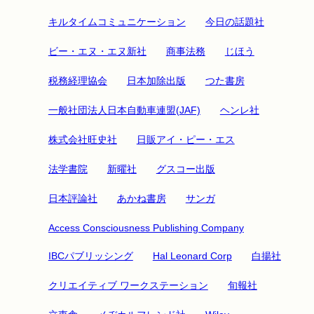
キルタイムコミュニケーション
今日の話題社
ビー・エヌ・エヌ新社
商事法務
じほう
税務経理協会
日本加除出版
つた書房
一般社団法人日本自動車連盟(JAF)
ヘンレ社
株式会社旺史社
日販アイ・ピー・エス
法学書院
新曜社
グスコー出版
日本評論社
あかね書房
サンガ
Access Consciousness Publishing Company
IBCパブリッシング
Hal Leonard Corp
白揚社
クリエイティブ ワークステーション
旬報社