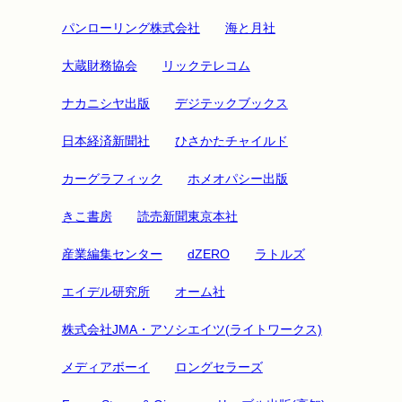
パンローリング株式会社
海と月社
大蔵財務協会
リックテレコム
ナカニシヤ出版
デジテックブックス
日本経済新聞社
ひさかたチャイルド
カーグラフィック
ホメオパシー出版
きこ書房
読売新聞東京本社
産業編集センター
dZERO
ラトルズ
エイデル研究所
オーム社
株式会社JMA・アソシエイツ(ライトワークス)
メディアボーイ
ロングセラーズ