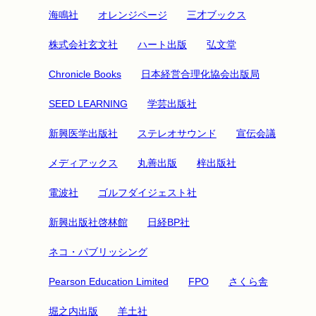
海鳴社
オレンジページ
三才ブックス
株式会社玄文社
ハート出版
弘文堂
Chronicle Books
日本経営合理化協会出版局
SEED LEARNING
学芸出版社
新興医学出版社
ステレオサウンド
宣伝会議
メディアックス
丸善出版
梓出版社
電波社
ゴルフダイジェスト社
新興出版社啓林館
日経BP社
ネコ・パブリッシング
Pearson Education Limited
FPO
さくら舎
堀之内出版
羊土社