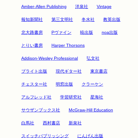
Amber-Allen Publishing
洋泉社
Vintage
報知新聞社
第三文明社
冬水社
教英出版
北大路書房
Pヴァイン
暁出版
noa出版
とりい書房
Harper Thorsons
Addison-Wesley Professional
弘文社
ブライト出版
現代ギター社
東京書店
チェスター社
明窓出版
クラーケン
アルフレッド社
学習研究社
星海社
サウザンブックス社
McGraw-Hill Education
白馬社
西村書店
新泉社
スイッチパブリッシング
にんげん出版