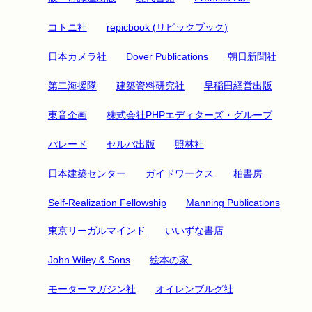
コトニ社
repicbook (リピックブック)
日本カメラ社
Dover Publications
朝日新聞社
第二海援隊
建築資料研究社
早稲田経営出版
東音企画
株式会社PHPエディターズ・グループ
パレード
セルバ出版
照林社
日本建築センター
ガイドワークス
柏書房
Self-Realization Fellowship
Manning Publications
東京リーガルマインド
いいずな書店
John Wiley & Sons
絵本の家
モーターマガジン社
オイレンブルグ社