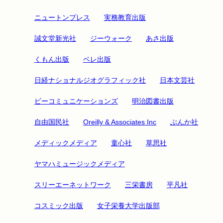
ニュートンプレス
実務教育出版
誠文堂新光社
ジーウォーク
あさ出版
くもん出版
ベレ出版
日経ナショナルジオグラフィック社
日本文芸社
ビーコミュニケーションズ
明治図書出版
自由国民社
Oreilly & Associates Inc
ぶんか社
メディックメディア
童心社
草思社
ヤマハミュージックメディア
スリーエーネットワーク
三栄書房
平凡社
コスミック出版
女子栄養大学出版部