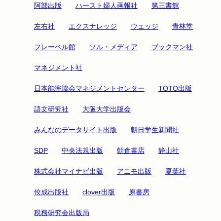
阿部出版
ハースト婦人画報社
第三書館
左右社
エクスナレッジ
ウェッジ
青林堂
フレーベル館
ソル・メディア
ブックマン社
マネジメント社
日本能率協会マネジメントセンター
TOTO出版
語文研究社
大阪大学出版会
みんなのデータサイト出版
朝日学生新聞社
SDP
中央法規出版
朝倉書店
静山社
株式会社マイナビ出版
アニモ出版
夏葉社
佼成出版社
clover出版
原書房
税務研究会出版局