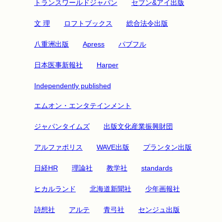
トランスワールドジャパン
セブン&アイ出版
文 理
ロフトブックス
総合法令出版
八重洲出版
Apress
パブフル
日本医事新報社
Harper
Independently published
エムオン・エンタテインメント
ジャパンタイムズ
出版文化産業振興財団
アルファポリス
WAVE出版
プランタン出版
日経HR
理論社
教学社
standards
ヒカルランド
北海道新聞社
少年画報社
詩想社
アルテ
青弓社
センジュ出版