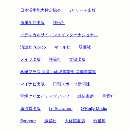
日本漢字能力検定協会
Jリサーチ出版
角川学芸出版
祥伝社
メディカルサイエンスインターナショナル
清談社Publico
マール社
双葉社
メイツ出版
評論社
文研出版
学研プラス 児童・幼児事業部 音楽事業室
マイナビ出版
日刊スポーツ新聞社
宝塚クリエイティブアーツ
誠信書房
星雲社
廣済堂出版
Lo Scarabeo
O'Reilly Media
Springer
鹿砦社
大修館書店
竹書房