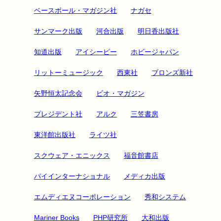
ベースボール・マガジン社
ナガセ
サンマーク出版
河合出版
明日香出版社
知道出版
アイシーピー
ホビージャパン
リットーミュージック
西東社
ブロンズ新社
矢野恒太記念会
ビオ・マガジン
プレジデント社
アルク
三笠書房
東洋館出版社
ライツ社
スクウェア・エニックス
福音館書店
パイインターナショナル
メディカ出版
エムディエヌコーポレーション
秀和システム
Mariner Books
PHP研究所
大和出版