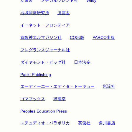
立東舎
メヂカルフレンド社
Wiley
地域開発研究所
風雲舎
イーネット・フロンティア
京阪神エルマガジン社
CQ出版
PARCO出版
フレグランスジャーナル社
ダイヤモンド・ビッグ社
日本法令
Packt Publishing
エーディーエー・エディタ・トーキョー
彩流社
ゴマブックス
求龍堂
Peoples Education Press
ステュディオ・パラボリカ
英俊社
角川書店