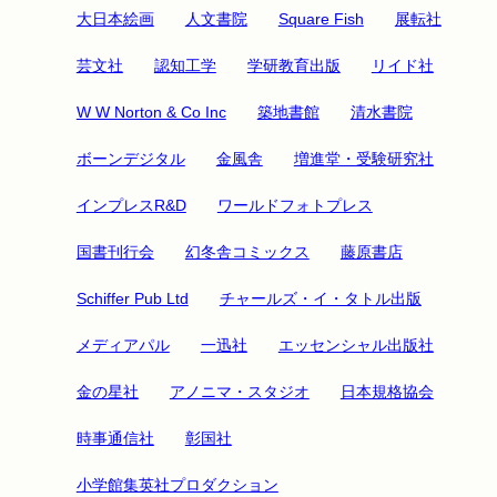
大日本絵画
人文書院
Square Fish
展転社
芸文社
認知工学
学研教育出版
リイド社
W W Norton & Co Inc
築地書館
清水書院
ボーンデジタル
金風舎
増進堂・受験研究社
インプレスR&D
ワールドフォトプレス
国書刊行会
幻冬舎コミックス
藤原書店
Schiffer Pub Ltd
チャールズ・イ・タトル出版
メディアパル
一迅社
エッセンシャル出版社
金の星社
アノニマ・スタジオ
日本規格協会
時事通信社
彰国社
小学館集英社プロダクション