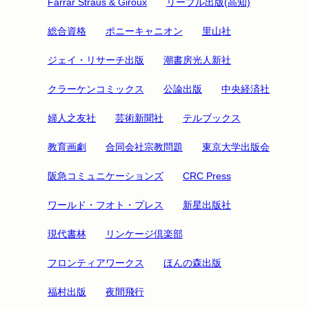
Farrar Straus & Giroux
リーブル出版(高知)
総合資格
ポニーキャニオン
里山社
ジェイ・リサーチ出版
潮書房光人新社
クラーケンコミックス
公論出版
中央経済社
婦人之友社
芸術新聞社
テルブックス
教育画劇
合同会社宗教問題
東京大学出版会
阪急コミュニケーションズ
CRC Press
ワールド・フオト・プレス
新星出版社
現代書林
リンケージ倶楽部
フロンティアワークス
ほんの森出版
福村出版
夜間飛行