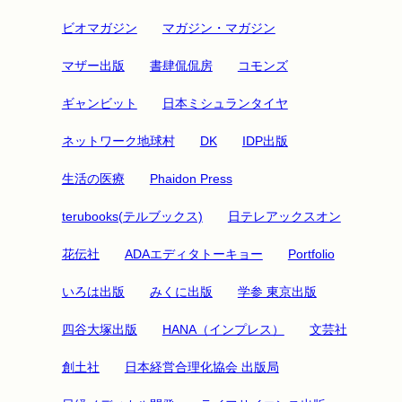
ビオマガジン
マガジン・マガジン
マザー出版
書肆侃侃房
コモンズ
ギャンビット
日本ミシュランタイヤ
ネットワーク地球村
DK
IDP出版
生活の医療
Phaidon Press
terubooks(テルブックス)
日テレアックスオン
花伝社
ADAエディタトーキョー
Portfolio
いろは出版
みくに出版
学参 東京出版
四谷大塚出版
HANA（インプレス）
文芸社
創土社
日本経営合理化協会 出版局