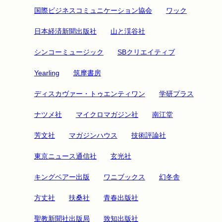
国際ビジネスコミュニケーション協会
ワック
日本経済新聞出版社
山と渓谷社
シンコーミュージック
SBクリエイティブ
Yearling
筑摩書房
ディスカヴァー・トゥエンティワン
学研プラス
ナツメ社
マイクロマガジン社
南江堂
芳文社
マガジンハウス
技術評論社
東京ニュース通信社
玄光社
キングベアー出版
ワニブックス
幻冬舎
方丈社
扶桑社
青春出版社
聖教新聞社出版局
致知出版社