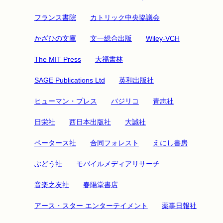
フランス書院
カトリック中央協議会
かざひの文庫
文一総合出版
Wiley-VCH
The MIT Press
大福書林
SAGE Publications Ltd
英和出版社
ヒューマン・プレス
バジリコ
青志社
日栄社
西日本出版社
大誠社
ペータース社
合同フォレスト
えにし書房
ぶどう社
モバイルメディアリサーチ
音楽之友社
春陽堂書店
アース・スター エンターテイメント
薬事日報社