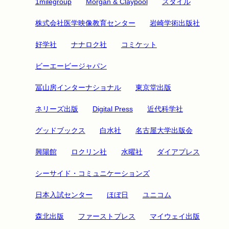
1milegroup
Morgan & Claypool
スタイル
株式会社医学映像教育センター
岩崎学術出版社
好学社
ナナロク社
コミケット
ビーエービージャパン
冨山房インターナショナル
東京堂出版
ネリーズ出版
Digital Press
近代科学社
グッドブックス
白水社
名古屋大学出版会
興陽館
ロクリン社
水曜社
ダイアプレス
シーサイド・コミュニケーションズ
日本入試センター
ほぼ日
ユニコム
森北出版
ファーストプレス
マイウェイ出版