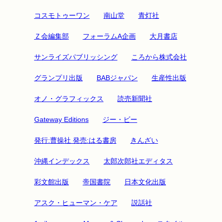
コスモトゥーワン
南山堂
青灯社
Ｚ会編集部
フォーラムA企画
大月書店
サンライズパブリッシング
ころから株式会社
グランプリ出版
BABジャパン
生産性出版
オノ・グラフィックス
読売新聞社
Gateway Editions
ジー・ビー
発行:曹操社 発売:はる書房
きんざい
沖縄インデックス
太郎次郎社エディタス
彩文館出版
帝国書院
日本文化出版
アスク・ヒューマン・ケア
説話社