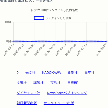
現在 主婦と生活社 のデータを表示
0
光文社
KADOKAWA
新潮社
集英社
文響社
講談社
宝島社
日経BP
ダイヤモンド社
NewsPicksパブリッシング
朝日新聞出版
サンクチュアリ出版