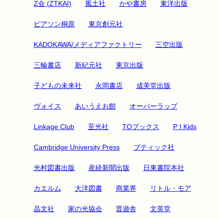
Z会 (ZTKAI)
風土社
かや書房
東洋出版
ピアソン桐原
東京創元社
KADOKAWA/メディアファクトリー
三空出版
三輪書店
新紀元社
東京出版
子どもの未来社
永岡書店
成美堂出版
ヴォイス
あいうえお館
オーバーラップ
Linkage Club
至光社
TOブックス
P I Kids
Cambridge University Press
ブティック社
光村図書出版
産経新聞出版
日東書院本社
カエルム
大洋図書
商業界
リトル・モア
晶文社
家の光協会
晋遊舎
文英堂