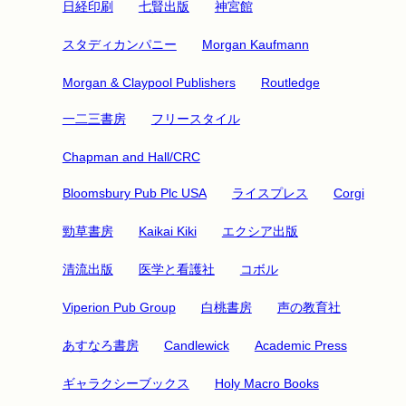
日経印刷
七賢出版
神宮館
スタディカンパニー
Morgan Kaufmann
Morgan & Claypool Publishers
Routledge
一二三書房
フリースタイル
Chapman and Hall/CRC
Bloomsbury Pub Plc USA
ライスプレス
Corgi
勁草書房
Kaikai Kiki
エクシア出版
清流出版
医学と看護社
コボル
Viperion Pub Group
白桃書房
声の教育社
あすなろ書房
Candlewick
Academic Press
ギャラクシーブックス
Holy Macro Books