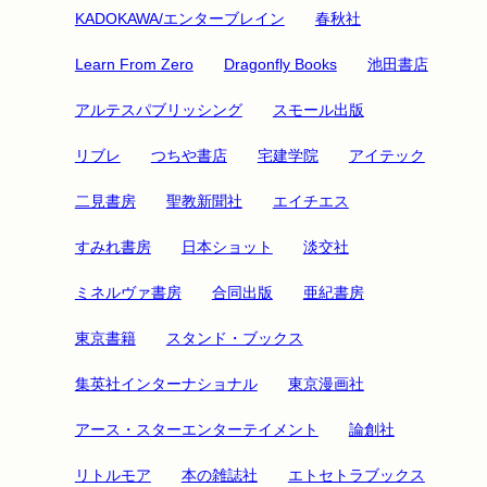
KADOKAWA/エンターブレイン
春秋社
Learn From Zero
Dragonfly Books
池田書店
アルテスパブリッシング
スモール出版
リブレ
つちや書店
宅建学院
アイテック
二見書房
聖教新聞社
エイチエス
すみれ書房
日本ショット
淡交社
ミネルヴァ書房
合同出版
亜紀書房
東京書籍
スタンド・ブックス
集英社インターナショナル
東京漫画社
アース・スターエンターテイメント
論創社
リトルモア
本の雑誌社
エトセトラブックス