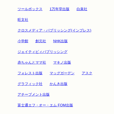
ツールボックス
1万年堂出版
白泉社
旺文社
クロスメディア・パブリッシング(インプレス)
小学館
創元社
NHK出版
ジェイティビィパブリッシング
赤ちゃんとママ社
マキノ出版
フォレスト出版
マッグガーデン
アスク
グラフィック社
かんき出版
アチーブメント出版
富士通エフ・オー・エム FOM出版