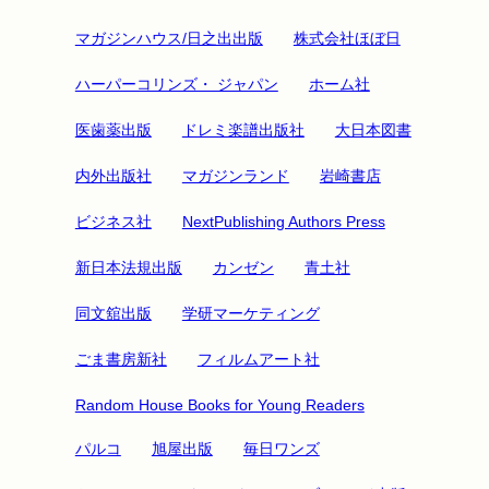
マガジンハウス/日之出出版
株式会社ほぼ日
ハーパーコリンズ・ ジャパン
ホーム社
医歯薬出版
ドレミ楽譜出版社
大日本図書
内外出版社
マガジンランド
岩崎書店
ビジネス社
NextPublishing Authors Press
新日本法規出版
カンゼン
青土社
同文舘出版
学研マーケティング
ごま書房新社
フィルムアート社
Random House Books for Young Readers
パルコ
旭屋出版
毎日ワンズ