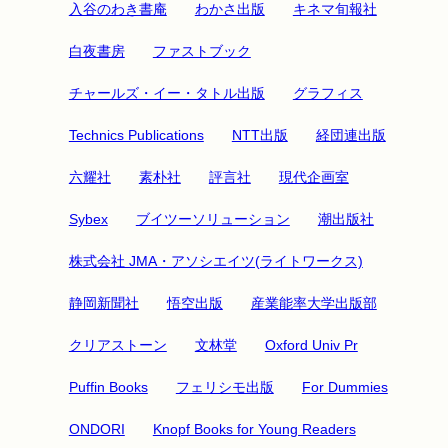
入谷のわき書庵
わかさ出版
キネマ旬報社
白夜書房
ファストブック
チャールズ・イー・タトル出版
グラフィス
Technics Publications
NTT出版
経団連出版
六耀社
素朴社
評言社
現代企画室
Sybex
ブイツーソリューション
潮出版社
株式会社 JMA・アソシエイツ(ライトワークス)
静岡新聞社
悟空出版
産業能率大学出版部
クリアストーン
文林堂
Oxford Univ Pr
Puffin Books
フェリシモ出版
For Dummies
ONDORI
Knopf Books for Young Readers