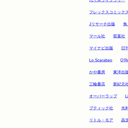
フレックスコミック
Jリサーチ出版
角
マール社
双葉社
マイナビ出版
日
Lo Scarabeo
O'Re
かや書房
東洋出
三輪書店
新紀元
オーバーラップ
L
ブティック社
光
リトル・モア
晶