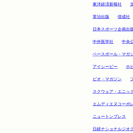
東洋経済新報社
英治出版
偕成社
日本スポーツ企画出
中外医学社
中央
ベースボール・マガ
アイシーピー
ホ
ビオ・マガジン
スクウェア・エニッ
エムディエヌコーポ
ニュートンプレス
日経ナショナルジオ