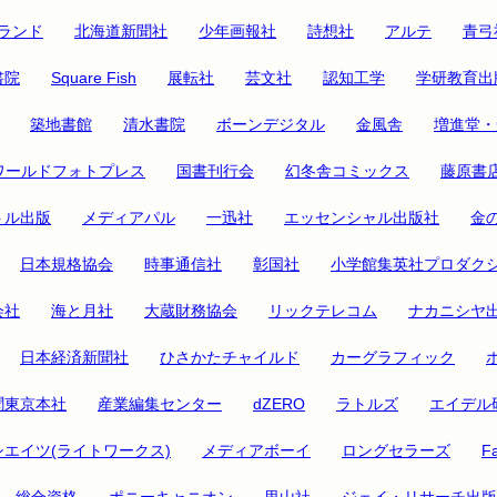
ランド
北海道新聞社
少年画報社
詩想社
アルテ
青弓
書院
Square Fish
展転社
芸文社
認知工学
学研教育出
築地書館
清水書院
ボーンデジタル
金風舎
増進堂・
ワールドフォトプレス
国書刊行会
幻冬舎コミックス
藤原書
トル出版
メディアパル
一迅社
エッセンシャル出版社
金
日本規格協会
時事通信社
彰国社
小学館集英社プロダク
会社
海と月社
大蔵財務協会
リックテレコム
ナカニシヤ
日本経済新聞社
ひさかたチャイルド
カーグラフィック
聞東京本社
産業編集センター
dZERO
ラトルズ
エイデル
シエイツ(ライトワークス)
メディアボーイ
ロングセラーズ
Fa
総合資格
ポニーキャニオン
里山社
ジェイ・リサーチ出版