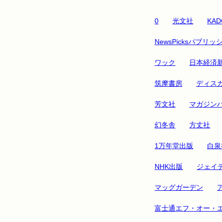
0
光文社
KAD
NewsPicksパブリッ
ワック
日本経済
筑摩書房
ディス
芳文社
マガジン
幻冬舎
方丈社
1万年堂出版
白泉
NHK出版
ジェイ
マッグガーデン
富士通エフ・オー・エ