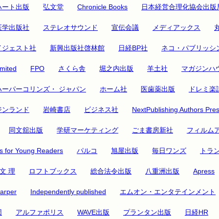
ハート出版
弘文堂
Chronicle Books
日本経営合理化協会出版
医学出版社
ステレオサウンド
宣伝会議
メディアックス
イジェスト社
新興出版社啓林館
日経BP社
ネコ・パブリッシ
mited
FPO
さくら舎
堀之内出版
羊土社
マガジンハ
ハーパーコリンズ・ ジャパン
ホーム社
医歯薬出版
ドレミ楽
ジンランド
岩崎書店
ビジネス社
NextPublishing Authors Pre
同文舘出版
学研マーケティング
ごま書房新社
フィルム
 for Young Readers
パルコ
旭屋出版
毎日ワンズ
トラ
文 理
ロフトブックス
総合法令出版
八重洲出版
Apress
arper
Independently published
エムオン・エンタテインメント
団
アルファポリス
WAVE出版
プランタン出版
日経HR