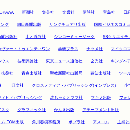
OKAWA
新潮社
集英社
文響社
講談社
宝島社
日経
シング
朝日新聞出版
サンクチュアリ出版
国際ビジネスコミ
新聞出版社
山と渓谷社
シンコーミュージック
SBクリエイテ
カヴァー・トゥエンティワン
学研プラス
ナツメ社
マイクロ
ハウス
技術評論社
東京ニュース通信社
玄光社
キングベ
扶桑社
青春出版社
聖教新聞社出版局
致知出版社
ツー
社
旺文社
クロスメディア・パブリッシング(インプレス)
小
ティビィパブリッシング
赤ちゃんとママ社
マキノ出版
フォ
アスク
グラフィック社
かんき出版
アチーブメント出版
ム FOM出版
角川春樹事務所
ポプラ社
アスコム
主婦と