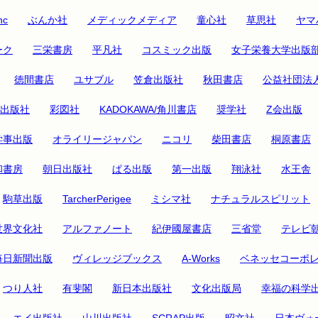
nc
ぶんか社
メディックメディア
童心社
草思社
ヤマ
ーク
三栄書房
平凡社
コスミック出版
女子栄養大学出版
徳間書店
ユサブル
笠倉出版社
秋田書店
公益社団法
出版社
彩図社
KADOKAWA/角川書店
奨学社
Z会出版
学事出版
オライリージャパン
ニコリ
柴田書店
桐原書店
和書房
朝日出版社
ぱる出版
第一出版
翔泳社
水王舎
駒草出版
TarcherPerigee
ミシマ社
ナチュラルスピリット
世界文化社
アルファノート
紀伊國屋書店
三省堂
テレビ
毎日新聞出版
ヴィレッジブックス
A-Works
ベネッセコーポ
つり人社
有斐閣
新日本出版社
文化出版局
幸福の科学
エイ出版社
山川出版社
SCRAP出版
昭文社
日本ヴォ