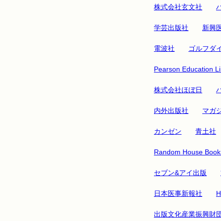
株式会社玄文社
学芸出版社
新興
電波社
ゴルフダ
Pearson Education Li
株式会社ほぼ日
内外出版社
マガ
カンゼン
青土社
Random House Books
セブン&アイ出版
日本医事新報社
H
出版文化産業振興財