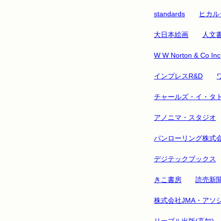
standards
ヒカル
大日本絵画
人文
W W Norton & Co Inc
インプレスR&D
チャールズ・イ・タ
アノニマ・スタジオ
パンローリング株式
デジテックブックス
きこ書房
読売新
株式会社JMA・アソ
リーブル出版(高知)