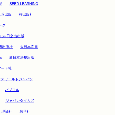
局
SEED LEARNING
丸善出版
梓出版社
ング
ウス/日之出出版
譜出版社
大日本図書
ss
新日本法規出版
アート社
ンスワールドジャパン
パブフル
ジャパンタイムズ
理論社
教学社