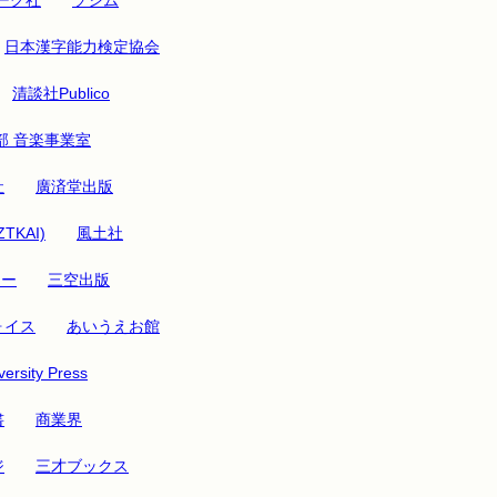
日本漢字能力検定協会
清談社Publico
部 音楽事業室
社
廣済堂出版
ZTKAI)
風土社
リー
三空出版
ォイス
あいうえお館
ersity Press
書
商業界
ジ
三才ブックス