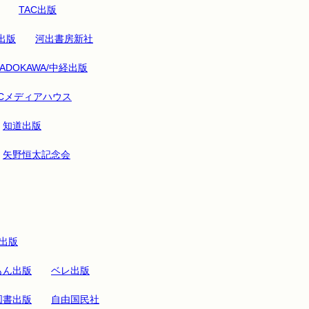
TAC出版
出版
河出書房新社
KADOKAWA/中経出版
CCメディアハウス
知道出版
矢野恒太記念会
出版
もん出版
ベレ出版
図書出版
自由国民社