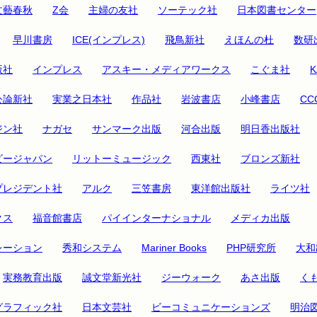
文藝春秋
Z会
主婦の友社
ソーテック社
日本図書センター
早川書房
ICE(インプレス)
飛鳥新社
えほんの杜
数研
版社
インプレス
アスキー・メディアワークス
こぐま社
公論新社
実業之日本社
作品社
岩波書店
小峰書店
C
ジン社
ナガセ
サンマーク出版
河合出版
明日香出版社
ビージャパン
リットーミュージック
西東社
ブロンズ新社
プレジデント社
アルク
三笠書房
東洋館出版社
ライツ社
クス
福音館書店
パイインターナショナル
メディカ出版
レーション
秀和システム
Mariner Books
PHP研究所
大和
実務教育出版
誠文堂新光社
ジーウォーク
あさ出版
く
グラフィック社
日本文芸社
ビーコミュニケーションズ
明治