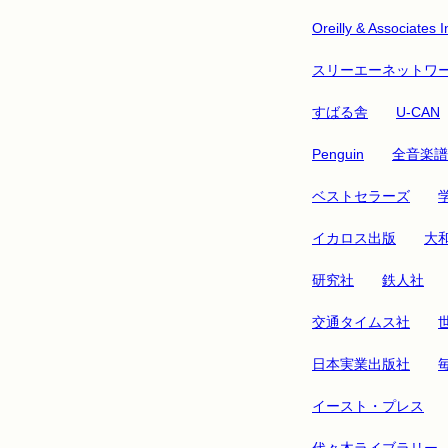
Oreilly & Associates I
スリーエーネットワ
すばる舎
U-CAN
Penguin
全音楽譜
ベストセラーズ
イカロス出版
大
研究社
鉄人社
交通タイムス社
日本実業出版社
イースト・プレス
代々木ライブラリー