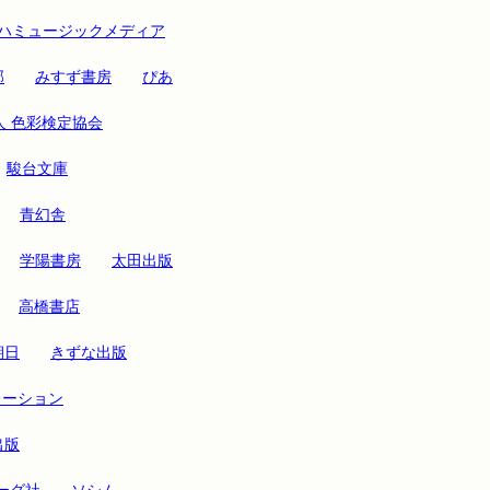
ハミュージックメディア
部
みすず書房
ぴあ
人 色彩検定協会
駿台文庫
青幻舎
学陽書房
太田出版
高橋書店
朝日
きずな出版
レーション
出版
ーグ社
ソシム