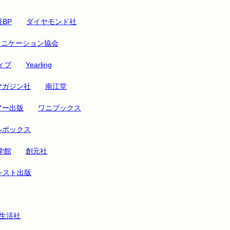
BP
ダイヤモンド社
ュニケーション協会
ィブ
Yearling
マガジン社
南江堂
アー出版
ワニブックス
ルボックス
学館
創元社
レスト出版
生活社