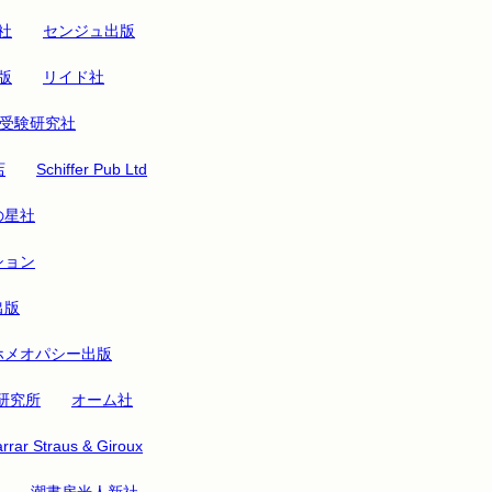
社
センジュ出版
版
リイド社
受験研究社
店
Schiffer Pub Ltd
の星社
ション
出版
ホメオパシー出版
研究所
オーム社
rrar Straus & Giroux
潮書房光人新社