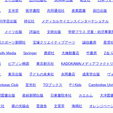
ス
文光堂
医学書院
共同通信社
産業図書
辰巳出版
川学芸出版
祥伝社
メディカルサイエンスインターナショナル
メイツ出版
評論社
文研出版
学研プラス 児童・幼児事業
刊スポーツ新聞社
宝塚クリエイティブアーツ
誠信書房
星雲
illy Media
Springer
鹿砦社
大修館書店
竹書房
Z会 (
版
ピアソン桐原
東京創元社
KADOKAWA/メディアファクト
社
東京出版
子どもの未来社
永岡書店
成美堂出版
ヴ
inkage Club
至光社
TOブックス
P I Kids
Cambridge Univ
村図書出版
産経新聞出版
日東書院本社
カエルム
大洋図
文社
家の光協会
晋遊舎
文英堂
海鳴社
オレンジペー