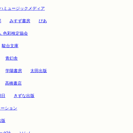
ハミュージックメディア
部
みすず書房
ぴあ
人 色彩検定協会
駿台文庫
青幻舎
学陽書房
太田出版
高橋書店
朝日
きずな出版
レーション
出版
ーグ社
ソシム