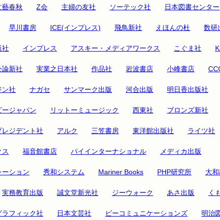
文藝春秋
Z会
主婦の友社
ソーテック社
日本図書センター
早川書房
ICE(インプレス)
飛鳥新社
えほんの杜
数研
版社
インプレス
アスキー・メディアワークス
こぐま社
公論新社
実業之日本社
作品社
岩波書店
小峰書店
C
ジン社
ナガセ
サンマーク出版
河合出版
明日香出版社
ビージャパン
リットーミュージック
西東社
ブロンズ新社
プレジデント社
アルク
三笠書房
東洋館出版社
ライツ社
クス
福音館書店
パイインターナショナル
メディカ出版
レーション
秀和システム
Mariner Books
PHP研究所
大和
実務教育出版
誠文堂新光社
ジーウォーク
あさ出版
く
グラフィック社
日本文芸社
ビーコミュニケーションズ
明治