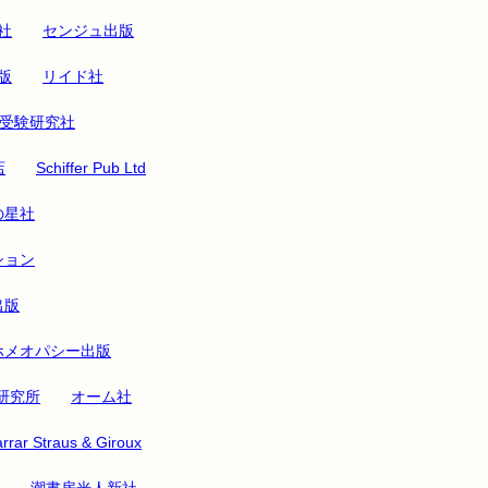
社
センジュ出版
版
リイド社
受験研究社
店
Schiffer Pub Ltd
の星社
ション
出版
ホメオパシー出版
研究所
オーム社
rrar Straus & Giroux
潮書房光人新社