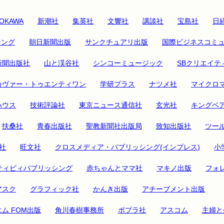
OKAWA
新潮社
集英社
文響社
講談社
宝島社
日経
シング
朝日新聞出版
サンクチュアリ出版
国際ビジネスコミ
新聞出版社
山と渓谷社
シンコーミュージック
SBクリエイテ
カヴァー・トゥエンティワン
学研プラス
ナツメ社
マイクロ
ハウス
技術評論社
東京ニュース通信社
玄光社
キングベ
扶桑社
青春出版社
聖教新聞社出版局
致知出版社
ツー
社
旺文社
クロスメディア・パブリッシング(インプレス)
小
ティビィパブリッシング
赤ちゃんとママ社
マキノ出版
フォ
アスク
グラフィック社
かんき出版
アチーブメント出版
ム FOM出版
角川春樹事務所
ポプラ社
アスコム
主婦と