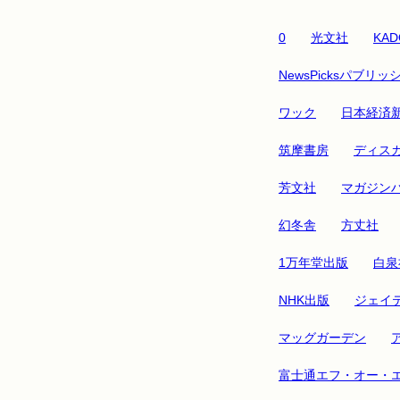
0
光文社
KAD
NewsPicksパブリッ
ワック
日本経済
筑摩書房
ディス
芳文社
マガジン
幻冬舎
方丈社
1万年堂出版
白泉
NHK出版
ジェイ
マッグガーデン
富士通エフ・オー・エ