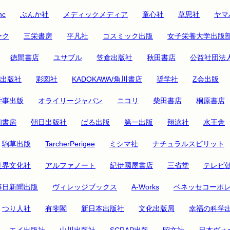
nc
ぶんか社
メディックメディア
童心社
草思社
ヤマ
ーク
三栄書房
平凡社
コスミック出版
女子栄養大学出版
徳間書店
ユサブル
笠倉出版社
秋田書店
公益社団法
出版社
彩図社
KADOKAWA/角川書店
奨学社
Z会出版
学事出版
オライリージャパン
ニコリ
柴田書店
桐原書店
和書房
朝日出版社
ぱる出版
第一出版
翔泳社
水王舎
駒草出版
TarcherPerigee
ミシマ社
ナチュラルスピリット
世界文化社
アルファノート
紀伊國屋書店
三省堂
テレビ
毎日新聞出版
ヴィレッジブックス
A-Works
ベネッセコーポ
つり人社
有斐閣
新日本出版社
文化出版局
幸福の科学
エイ出版社
山川出版社
SCRAP出版
昭文社
日本ヴォ