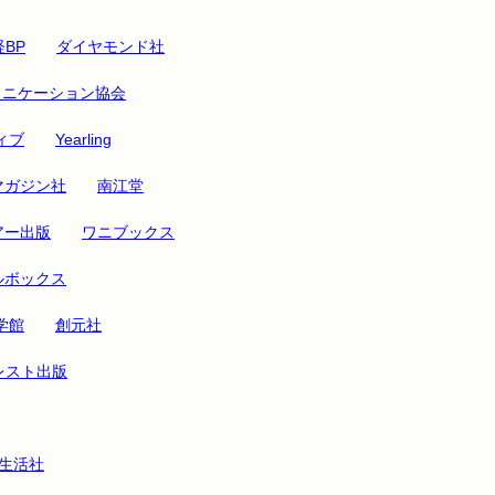
BP
ダイヤモンド社
ュニケーション協会
ィブ
Yearling
マガジン社
南江堂
アー出版
ワニブックス
ルボックス
学館
創元社
レスト出版
生活社