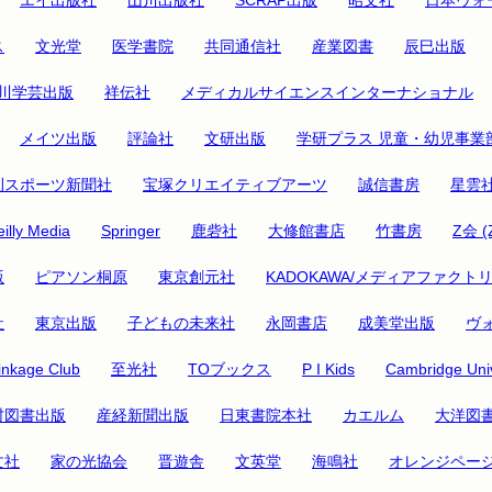
ス
文光堂
医学書院
共同通信社
産業図書
辰巳出版
川学芸出版
祥伝社
メディカルサイエンスインターナショナル
メイツ出版
評論社
文研出版
学研プラス 児童・幼児事業
刊スポーツ新聞社
宝塚クリエイティブアーツ
誠信書房
星雲
illy Media
Springer
鹿砦社
大修館書店
竹書房
Z会 (
版
ピアソン桐原
東京創元社
KADOKAWA/メディアファクト
社
東京出版
子どもの未来社
永岡書店
成美堂出版
ヴ
inkage Club
至光社
TOブックス
P I Kids
Cambridge Univ
村図書出版
産経新聞出版
日東書院本社
カエルム
大洋図
文社
家の光協会
晋遊舎
文英堂
海鳴社
オレンジペー