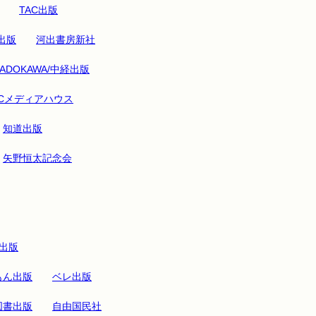
TAC出版
出版
河出書房新社
KADOKAWA/中経出版
CCメディアハウス
知道出版
矢野恒太記念会
出版
もん出版
ベレ出版
図書出版
自由国民社