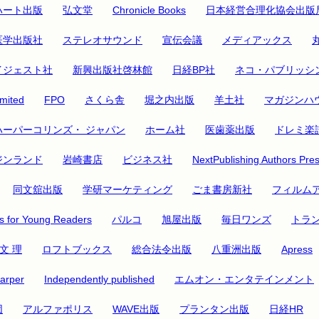
ハート出版
弘文堂
Chronicle Books
日本経営合理化協会出版
医学出版社
ステレオサウンド
宣伝会議
メディアックス
イジェスト社
新興出版社啓林館
日経BP社
ネコ・パブリッシ
mited
FPO
さくら舎
堀之内出版
羊土社
マガジンハ
ハーパーコリンズ・ ジャパン
ホーム社
医歯薬出版
ドレミ楽
ジンランド
岩崎書店
ビジネス社
NextPublishing Authors Pre
同文舘出版
学研マーケティング
ごま書房新社
フィルム
 for Young Readers
パルコ
旭屋出版
毎日ワンズ
トラ
文 理
ロフトブックス
総合法令出版
八重洲出版
Apress
arper
Independently published
エムオン・エンタテインメント
団
アルファポリス
WAVE出版
プランタン出版
日経HR