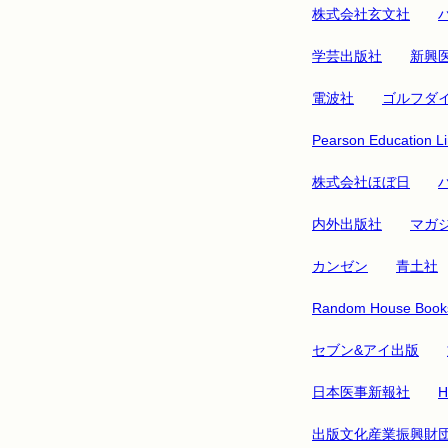
株式会社玄文社
学芸出版社
新興
電波社
ゴルフダ
Pearson Education Li
株式会社ほぼ日
内外出版社
マガ
カンゼン
青土社
Random House Books
セブン&アイ出版
日本医事新報社
H
出版文化産業振興財