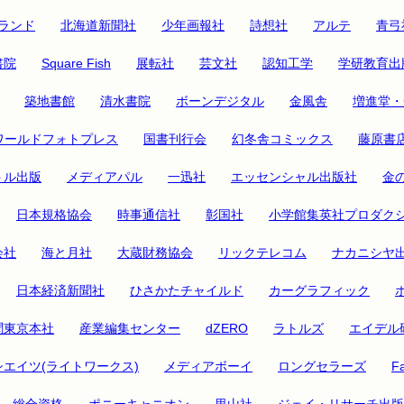
ランド
北海道新聞社
少年画報社
詩想社
アルテ
青弓
書院
Square Fish
展転社
芸文社
認知工学
学研教育出
築地書館
清水書院
ボーンデジタル
金風舎
増進堂・
ワールドフォトプレス
国書刊行会
幻冬舎コミックス
藤原書
トル出版
メディアパル
一迅社
エッセンシャル出版社
金
日本規格協会
時事通信社
彰国社
小学館集英社プロダク
会社
海と月社
大蔵財務協会
リックテレコム
ナカニシヤ
日本経済新聞社
ひさかたチャイルド
カーグラフィック
聞東京本社
産業編集センター
dZERO
ラトルズ
エイデル
シエイツ(ライトワークス)
メディアボーイ
ロングセラーズ
Fa
総合資格
ポニーキャニオン
里山社
ジェイ・リサーチ出版