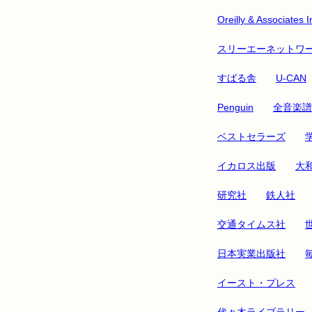
Oreilly & Associates I
スリーエーネットワ
すばる舎
U-CAN
Penguin
全音楽譜
ベストセラーズ
イカロス出版
大
研究社
鉄人社
交通タイムス社
日本実業出版社
イースト・プレス
代々木ライブラリー