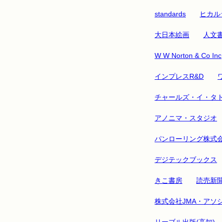
standards
ヒカル
大日本絵画
人文
W W Norton & Co Inc
インプレスR&D
チャールズ・イ・タ
アノニマ・スタジオ
パンローリング株式
デジテックブックス
きこ書房
読売新
株式会社JMA・アソ
リーブル出版(高知)