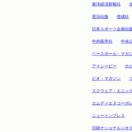
東洋経済新報社
英治出版
偕成社
日本スポーツ企画出
中外医学社
中央
ベースボール・マガ
アイシーピー
ホ
ビオ・マガジン
スクウェア・エニッ
エムディエヌコーポ
ニュートンプレス
日経ナショナルジオ