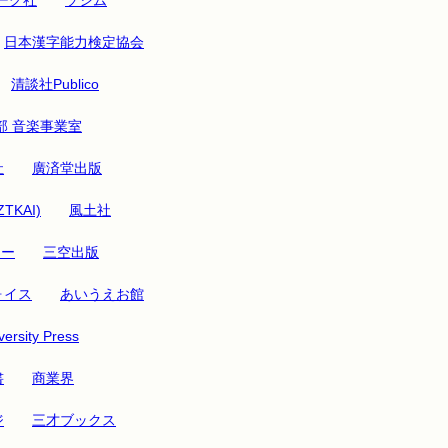
日本漢字能力検定協会
清談社Publico
部 音楽事業室
社
廣済堂出版
ZTKAI)
風土社
リー
三空出版
ォイス
あいうえお館
ersity Press
書
商業界
ジ
三才ブックス