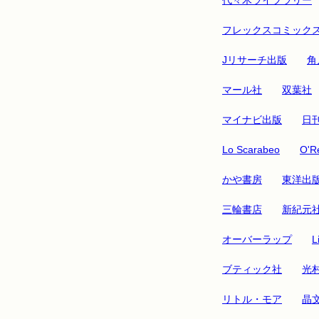
フレックスコミック
Jリサーチ出版
角
マール社
双葉社
マイナビ出版
日
Lo Scarabeo
O'Re
かや書房
東洋出
三輪書店
新紀元
オーバーラップ
L
ブティック社
光
リトル・モア
晶