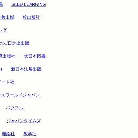
局
SEED LEARNING
丸善出版
梓出版社
ング
ウス/日之出出版
譜出版社
大日本図書
ss
新日本法規出版
アート社
ンスワールドジャパン
パブフル
ジャパンタイムズ
理論社
教学社