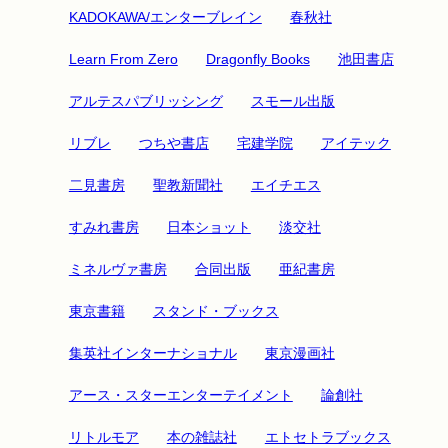
KADOKAWA/エンターブレイン
春秋社
Learn From Zero
Dragonfly Books
池田書店
アルテスパブリッシング
スモール出版
リブレ
つちや書店
宅建学院
アイテック
二見書房
聖教新聞社
エイチエス
すみれ書房
日本ショット
淡交社
ミネルヴァ書房
合同出版
亜紀書房
東京書籍
スタンド・ブックス
集英社インターナショナル
東京漫画社
アース・スターエンターテイメント
論創社
リトルモア
本の雑誌社
エトセトラブックス