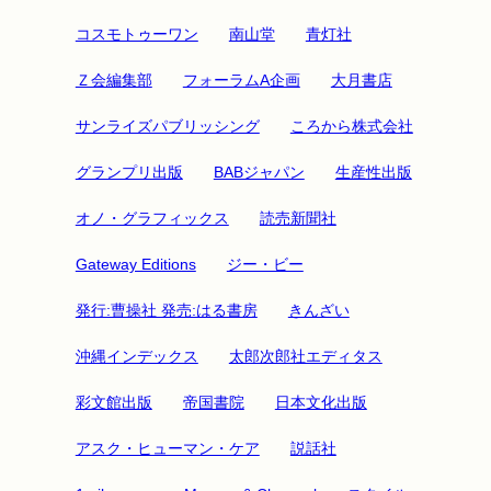
コスモトゥーワン
南山堂
青灯社
Ｚ会編集部
フォーラムA企画
大月書店
サンライズパブリッシング
ころから株式会社
グランプリ出版
BABジャパン
生産性出版
オノ・グラフィックス
読売新聞社
Gateway Editions
ジー・ビー
発行:曹操社 発売:はる書房
きんざい
沖縄インデックス
太郎次郎社エディタス
彩文館出版
帝国書院
日本文化出版
アスク・ヒューマン・ケア
説話社