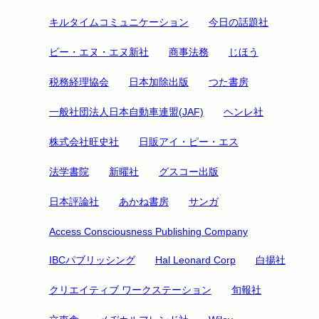
キルタイムコミュニケーション
今日の話題社
ビー・エヌ・エヌ新社
商事法務
じほう
税務経理協会
日本加除出版
つた書房
一般社団法人日本自動車連盟(JAF)
ヘンレ社
株式会社旺史社
日販アイ・ピー・エス
法学書院
新曜社
グスコー出版
日本評論社
あかね書房
サンガ
Access Consciousness Publishing Company
IBCパブリッシング
Hal Leonard Corp
白揚社
クリエイティブ ワークステーション
旬報社