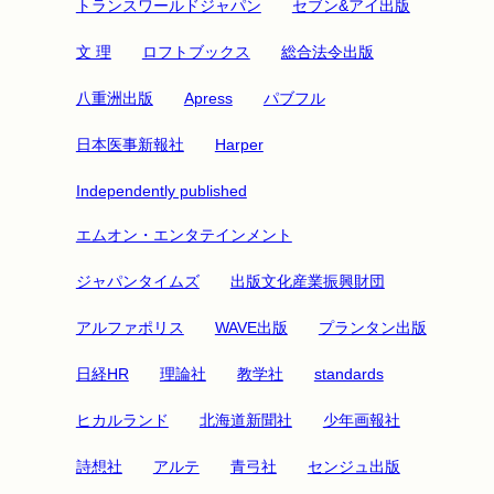
トランスワールドジャパン
セブン&アイ出版
文 理
ロフトブックス
総合法令出版
八重洲出版
Apress
パブフル
日本医事新報社
Harper
Independently published
エムオン・エンタテインメント
ジャパンタイムズ
出版文化産業振興財団
アルファポリス
WAVE出版
プランタン出版
日経HR
理論社
教学社
standards
ヒカルランド
北海道新聞社
少年画報社
詩想社
アルテ
青弓社
センジュ出版