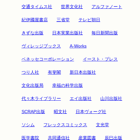
交通タイムス社
世界文化社
アルファノート
紀伊國屋書店
三省堂
テレビ朝日
きずな出版
日本実業出版社
毎日新聞出版
ヴィレッジブックス
A-Works
ベネッセコーポレーション
イースト・プレス
つり人社
有斐閣
新日本出版社
文化出版局
幸福の科学出版
代々木ライブラリー
エイ出版社
山川出版社
SCRAP出版
昭文社
日本ヴォーグ社
ソシム
フレックスコミックス
文光堂
医学書院
共同通信社
産業図書
辰巳出版