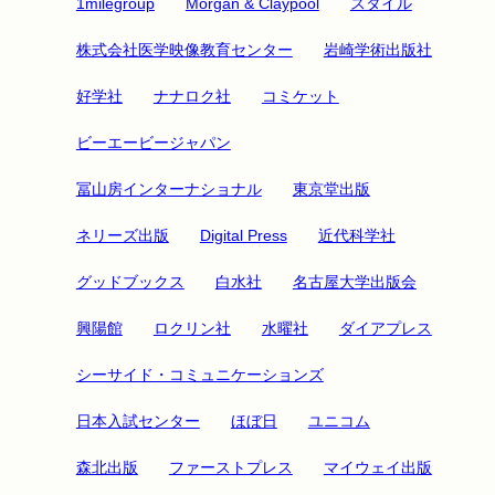
1milegroup
Morgan & Claypool
スタイル
株式会社医学映像教育センター
岩崎学術出版社
好学社
ナナロク社
コミケット
ビーエービージャパン
冨山房インターナショナル
東京堂出版
ネリーズ出版
Digital Press
近代科学社
グッドブックス
白水社
名古屋大学出版会
興陽館
ロクリン社
水曜社
ダイアプレス
シーサイド・コミュニケーションズ
日本入試センター
ほぼ日
ユニコム
森北出版
ファーストプレス
マイウェイ出版