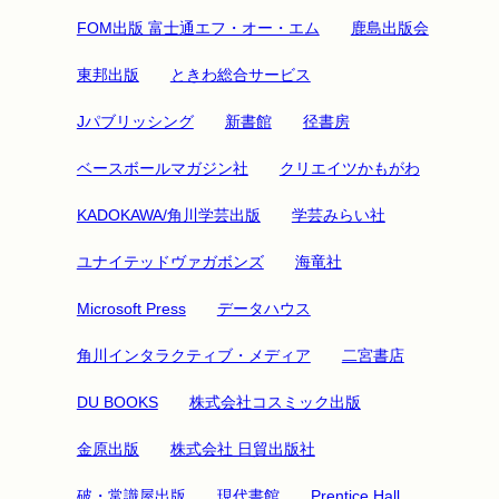
FOM出版 富士通エフ・オー・エム
鹿島出版会
東邦出版
ときわ総合サービス
Jパブリッシング
新書館
径書房
ベースボールマガジン社
クリエイツかもがわ
KADOKAWA/角川学芸出版
学芸みらい社
ユナイテッドヴァガボンズ
海竜社
Microsoft Press
データハウス
角川インタラクティブ・メディア
二宮書店
DU BOOKS
株式会社コスミック出版
金原出版
株式会社 日貿出版社
破・常識屋出版
現代書館
Prentice Hall