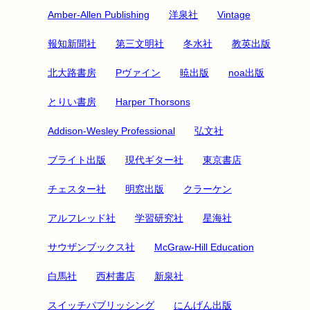
Amber-Allen Publishing
洋泉社
Vintage
報知新聞社
第三文明社
冬水社
教英出版
北大路書房
Pヴァイン
暁出版
noa出版
とりい書房
Harper Thorsons
Addison-Wesley Professional
弘文社
ブライト出版
現代ギター社
東京書店
チェスター社
明窓出版
クラーケン
アルフレッド社
学習研究社
星海社
サウザンブックス社
McGraw-Hill Education
白馬社
西村書店
新泉社
スイッチパブリッシング
にんげん出版