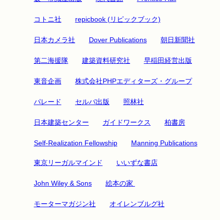
コトニ社
repicbook (リピックブック)
日本カメラ社
Dover Publications
朝日新聞社
第二海援隊
建築資料研究社
早稲田経営出版
東音企画
株式会社PHPエディターズ・グループ
パレード
セルバ出版
照林社
日本建築センター
ガイドワークス
柏書房
Self-Realization Fellowship
Manning Publications
東京リーガルマインド
いいずな書店
John Wiley & Sons
絵本の家
モーターマガジン社
オイレンブルグ社