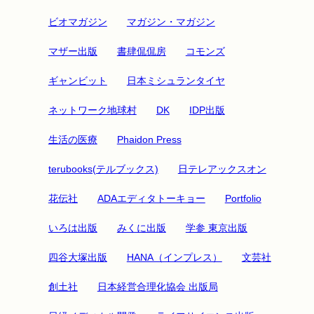
ビオマガジン
マガジン・マガジン
マザー出版
書肆侃侃房
コモンズ
ギャンビット
日本ミシュランタイヤ
ネットワーク地球村
DK
IDP出版
生活の医療
Phaidon Press
terubooks(テルブックス)
日テレアックスオン
花伝社
ADAエディタトーキョー
Portfolio
いろは出版
みくに出版
学参 東京出版
四谷大塚出版
HANA（インプレス）
文芸社
創土社
日本経営合理化協会 出版局