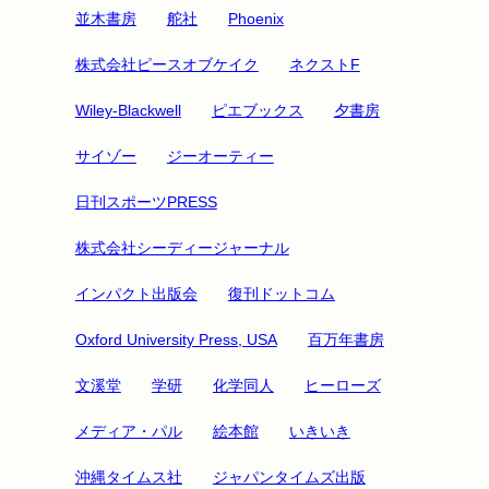
並木書房
舵社
Phoenix
株式会社ピースオブケイク
ネクストF
Wiley-Blackwell
ピエブックス
夕書房
サイゾー
ジーオーティー
日刊スポーツPRESS
株式会社シーディージャーナル
インパクト出版会
復刊ドットコム
Oxford University Press, USA
百万年書房
文溪堂
学研
化学同人
ヒーローズ
メディア・パル
絵本館
いきいき
沖縄タイムス社
ジャパンタイムズ出版