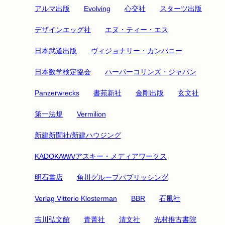
アルマ出版
Evolving
心交社
スターツ出版
デザインエッグ社
エヌ・ティー・エス
日本武道出版
ヴィジョナリー・カンパニー
日本数学検定協会
ハーパーコリンズ・ジャパン
Panzerwrecks
書苑新社
金剛出版
玄文社
第一法規
Vermilion
新建新聞社/新建ハウジング
KADOKAWA/アスキー・メディアワークス
明石書店
角川グループパブリッシング
Verlag Vittorio Klosterman
BBR
石風社
吉川弘文館
青菁社
清文社
光村推古書院