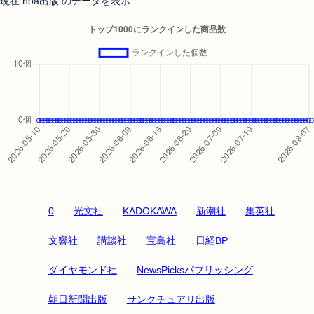
現在 noa出版 のデータを表示
0
光文社
KADOKAWA
新潮社
集英社
文響社
講談社
宝島社
日経BP
ダイヤモンド社
NewsPicksパブリッシング
朝日新聞出版
サンクチュアリ出版