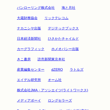
パンローリング株式会社
海と月社
大蔵財務協会
リックテレコム
ナカニシヤ出版
デジテックブックス
日本経済新聞社
ひさかたチャイルド
カーグラフィック
ホメオパシー出版
きこ書房
読売新聞東京本社
産業編集センター
dZERO
ラトルズ
エイデル研究所
オーム社
株式会社JMA・アソシエイツ(ライトワークス)
メディアボーイ
ロングセラーズ