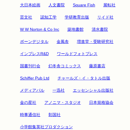
大日本絵画
人文書院
Square Fish
展転社
芸文社
認知工学
学研教育出版
リイド社
W W Norton & Co Inc
築地書館
清水書院
ボーンデジタル
金風舎
増進堂・受験研究社
インプレスR&D
ワールドフォトプレス
国書刊行会
幻冬舎コミックス
藤原書店
Schiffer Pub Ltd
チャールズ・イ・タトル出版
メディアパル
一迅社
エッセンシャル出版社
金の星社
アノニマ・スタジオ
日本規格協会
時事通信社
彰国社
小学館集英社プロダクション