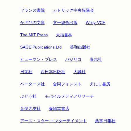
フランス書院
カトリック中央協議会
かざひの文庫
文一総合出版
Wiley-VCH
The MIT Press
大福書林
SAGE Publications Ltd
英和出版社
ヒューマン・プレス
バジリコ
青志社
日栄社
西日本出版社
大誠社
ペータース社
合同フォレスト
えにし書房
ぶどう社
モバイルメディアリサーチ
音楽之友社
春陽堂書店
アース・スター エンターテイメント
薬事日報社