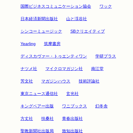
国際ビジネスコミュニケーション協会
ワック
日本経済新聞出版社
山と渓谷社
シンコーミュージック
SBクリエイティブ
Yearling
筑摩書房
ディスカヴァー・トゥエンティワン
学研プラス
ナツメ社
マイクロマガジン社
南江堂
芳文社
マガジンハウス
技術評論社
東京ニュース通信社
玄光社
キングベアー出版
ワニブックス
幻冬舎
方丈社
扶桑社
青春出版社
聖教新聞社出版局
致知出版社