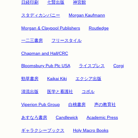
日経印刷
七賢出版
神宮館
スタディカンパニー
Morgan Kaufmann
Morgan & Claypool Publishers
Routledge
一二三書房
フリースタイル
Chapman and Hall/CRC
Bloomsbury Pub Plc USA
ライスプレス
Corgi
勁草書房
Kaikai Kiki
エクシア出版
清流出版
医学と看護社
コボル
Viperion Pub Group
白桃書房
声の教育社
あすなろ書房
Candlewick
Academic Press
ギャラクシーブックス
Holy Macro Books