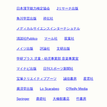
日本漢字能力検定協会
Jリサーチ出版
角川学芸出版
祥伝社
メディカルサイエンスインターナショナル
清談社Publico
マール社
双葉社
メイツ出版
評論社
文研出版
学研プラス 児童・幼児事業部 音楽事業室
マイナビ出版
日刊スポーツ新聞社
宝塚クリエイティブアーツ
誠信書房
星雲社
廣済堂出版
Lo Scarabeo
O'Reilly Media
Springer
鹿砦社
大修館書店
竹書房