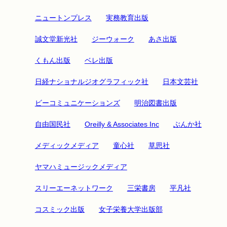
ニュートンプレス
実務教育出版
誠文堂新光社
ジーウォーク
あさ出版
くもん出版
ベレ出版
日経ナショナルジオグラフィック社
日本文芸社
ビーコミュニケーションズ
明治図書出版
自由国民社
Oreilly & Associates Inc
ぶんか社
メディックメディア
童心社
草思社
ヤマハミュージックメディア
スリーエーネットワーク
三栄書房
平凡社
コスミック出版
女子栄養大学出版部