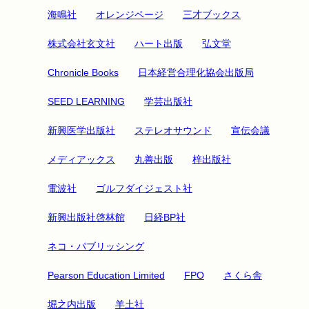
海鳴社
オレンジページ
三才ブックス
株式会社玄文社
ハート出版
弘文堂
Chronicle Books
日本経営合理化協会出版局
SEED LEARNING
学芸出版社
新興医学出版社
ステレオサウンド
宣伝会議
メディアックス
丸善出版
梓出版社
電波社
ゴルフダイジェスト社
新興出版社啓林館
日経BP社
ネコ・パブリッシング
Pearson Education Limited
FPO
さくら舎
堀之内出版
羊土社