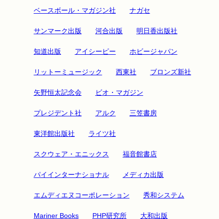
ベースボール・マガジン社
ナガセ
サンマーク出版
河合出版
明日香出版社
知道出版
アイシーピー
ホビージャパン
リットーミュージック
西東社
ブロンズ新社
矢野恒太記念会
ビオ・マガジン
プレジデント社
アルク
三笠書房
東洋館出版社
ライツ社
スクウェア・エニックス
福音館書店
パイインターナショナル
メディカ出版
エムディエヌコーポレーション
秀和システム
Mariner Books
PHP研究所
大和出版