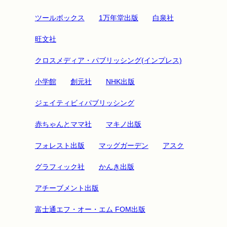
ツールボックス
1万年堂出版
白泉社
旺文社
クロスメディア・パブリッシング(インプレス)
小学館
創元社
NHK出版
ジェイティビィパブリッシング
赤ちゃんとママ社
マキノ出版
フォレスト出版
マッグガーデン
アスク
グラフィック社
かんき出版
アチーブメント出版
富士通エフ・オー・エム FOM出版