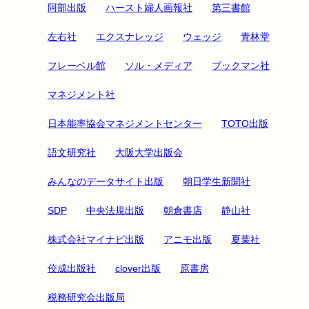
阿部出版
ハースト婦人画報社
第三書館
左右社
エクスナレッジ
ウェッジ
青林堂
フレーベル館
ソル・メディア
ブックマン社
マネジメント社
日本能率協会マネジメントセンター
TOTO出版
語文研究社
大阪大学出版会
みんなのデータサイト出版
朝日学生新聞社
SDP
中央法規出版
朝倉書店
静山社
株式会社マイナビ出版
アニモ出版
夏葉社
佼成出版社
clover出版
原書房
税務研究会出版局