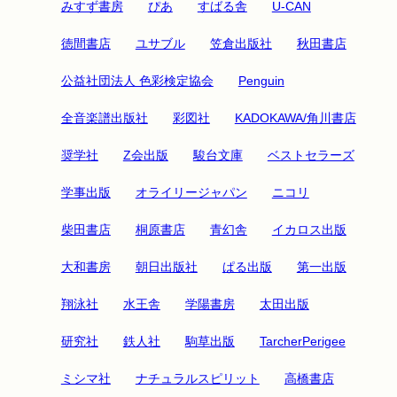
みすず書房
ぴあ
すばる舎
U-CAN
徳間書店
ユサブル
笠倉出版社
秋田書店
公益社団法人 色彩検定協会
Penguin
全音楽譜出版社
彩図社
KADOKAWA/角川書店
奨学社
Z会出版
駿台文庫
ベストセラーズ
学事出版
オライリージャパン
ニコリ
柴田書店
桐原書店
青幻舎
イカロス出版
大和書房
朝日出版社
ぱる出版
第一出版
翔泳社
水王舎
学陽書房
太田出版
研究社
鉄人社
駒草出版
TarcherPerigee
ミシマ社
ナチュラルスピリット
高橋書店