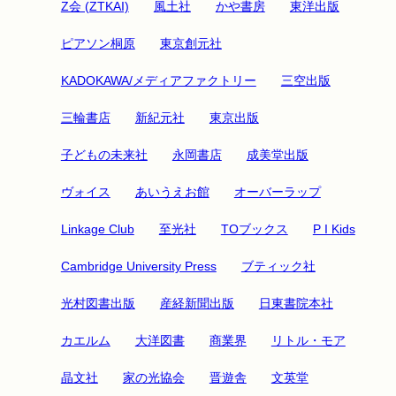
Z会 (ZTKAI)
風土社
かや書房
東洋出版
ピアソン桐原
東京創元社
KADOKAWA/メディアファクトリー
三空出版
三輪書店
新紀元社
東京出版
子どもの未来社
永岡書店
成美堂出版
ヴォイス
あいうえお館
オーバーラップ
Linkage Club
至光社
TOブックス
P I Kids
Cambridge University Press
ブティック社
光村図書出版
産経新聞出版
日東書院本社
カエルム
大洋図書
商業界
リトル・モア
晶文社
家の光協会
晋遊舎
文英堂