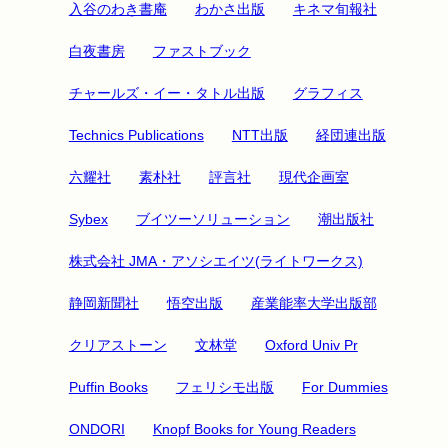
入谷のわき書庵
わかさ出版
キネマ旬報社
白夜書房
ファストブック
チャールズ・イー・タトル出版
グラフィス
Technics Publications
NTT出版
経団連出版
六耀社
素朴社
評言社
現代企画室
Sybex
ブイツーソリューション
潮出版社
株式会社 JMA・アソシエイツ(ライトワークス)
静岡新聞社
悟空出版
産業能率大学出版部
クリアストーン
文林堂
Oxford Univ Pr
Puffin Books
フェリシモ出版
For Dummies
ONDORI
Knopf Books for Young Readers