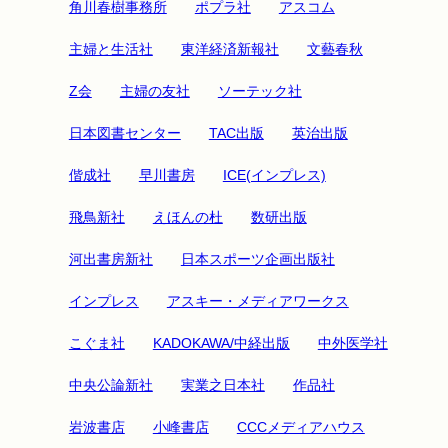
角川春樹事務所
ポプラ社
アスコム
主婦と生活社
東洋経済新報社
文藝春秋
Z会
主婦の友社
ソーテック社
日本図書センター
TAC出版
英治出版
偕成社
早川書房
ICE(インプレス)
飛鳥新社
えほんの杜
数研出版
河出書房新社
日本スポーツ企画出版社
インプレス
アスキー・メディアワークス
こぐま社
KADOKAWA/中経出版
中外医学社
中央公論新社
実業之日本社
作品社
岩波書店
小峰書店
CCCメディアハウス