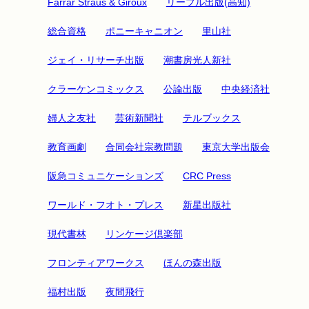
Farrar Straus & Giroux
リーブル出版(高知)
総合資格
ポニーキャニオン
里山社
ジェイ・リサーチ出版
潮書房光人新社
クラーケンコミックス
公論出版
中央経済社
婦人之友社
芸術新聞社
テルブックス
教育画劇
合同会社宗教問題
東京大学出版会
阪急コミュニケーションズ
CRC Press
ワールド・フオト・プレス
新星出版社
現代書林
リンケージ倶楽部
フロンティアワークス
ほんの森出版
福村出版
夜間飛行