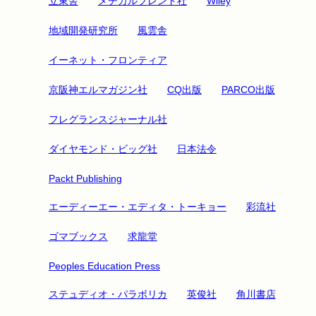
立東舎
メヂカルフレンド社
Wiley
地域開発研究所
風雲舎
イーネット・フロンティア
京阪神エルマガジン社
CQ出版
PARCO出版
フレグランスジャーナル社
ダイヤモンド・ビッグ社
日本法令
Packt Publishing
エーディーエー・エディタ・トーキョー
彩流社
ゴマブックス
求龍堂
Peoples Education Press
ステュディオ・パラボリカ
英俊社
角川書店