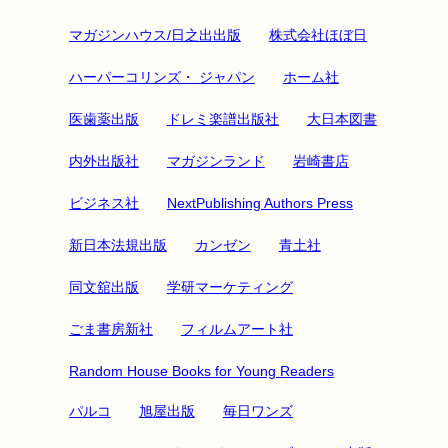
マガジンハウス/日之出出版
株式会社ほぼ日
ハーパーコリンズ・ ジャパン
ホーム社
医歯薬出版
ドレミ楽譜出版社
大日本図書
内外出版社
マガジンランド
岩崎書店
ビジネス社
NextPublishing Authors Press
新日本法規出版
カンゼン
青土社
同文舘出版
学研マーケティング
ごま書房新社
フィルムアート社
Random House Books for Young Readers
パルコ
旭屋出版
毎日ワンズ