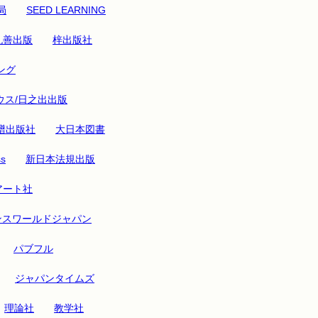
局
SEED LEARNING
丸善出版
梓出版社
ング
ウス/日之出出版
譜出版社
大日本図書
ss
新日本法規出版
アート社
ンスワールドジャパン
パブフル
ジャパンタイムズ
理論社
教学社