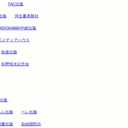
TAC出版
出版
河出書房新社
KADOKAWA/中経出版
CCメディアハウス
知道出版
矢野恒太記念会
出版
もん出版
ベレ出版
図書出版
自由国民社