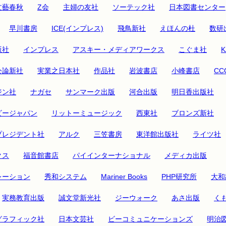
文藝春秋
Z会
主婦の友社
ソーテック社
日本図書センター
早川書房
ICE(インプレス)
飛鳥新社
えほんの杜
数研
版社
インプレス
アスキー・メディアワークス
こぐま社
公論新社
実業之日本社
作品社
岩波書店
小峰書店
C
ジン社
ナガセ
サンマーク出版
河合出版
明日香出版社
ビージャパン
リットーミュージック
西東社
ブロンズ新社
プレジデント社
アルク
三笠書房
東洋館出版社
ライツ社
クス
福音館書店
パイインターナショナル
メディカ出版
レーション
秀和システム
Mariner Books
PHP研究所
大和
実務教育出版
誠文堂新光社
ジーウォーク
あさ出版
く
グラフィック社
日本文芸社
ビーコミュニケーションズ
明治