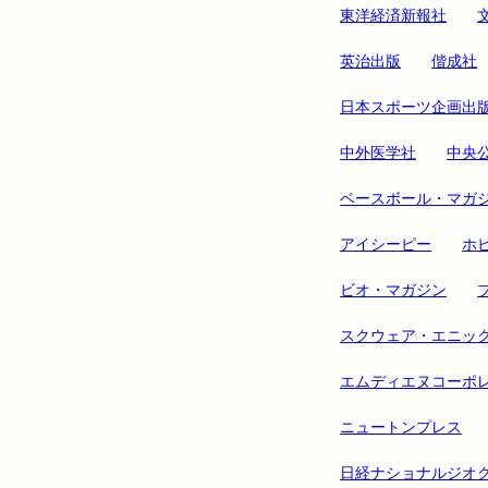
東洋経済新報社
英治出版
偕成社
日本スポーツ企画出
中外医学社
中央
ベースボール・マガ
アイシーピー
ホ
ビオ・マガジン
スクウェア・エニッ
エムディエヌコーポ
ニュートンプレス
日経ナショナルジオ