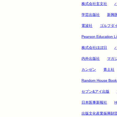
株式会社玄文社
学芸出版社
新興
電波社
ゴルフダ
Pearson Education Li
株式会社ほぼ日
内外出版社
マガ
カンゼン
青土社
Random House Books
セブン&アイ出版
日本医事新報社
H
出版文化産業振興財