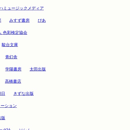
ハミュージックメディア
部
みすず書房
ぴあ
人 色彩検定協会
駿台文庫
青幻舎
学陽書房
太田出版
高橋書店
朝日
きずな出版
レーション
出版
ーグ社
ソシム