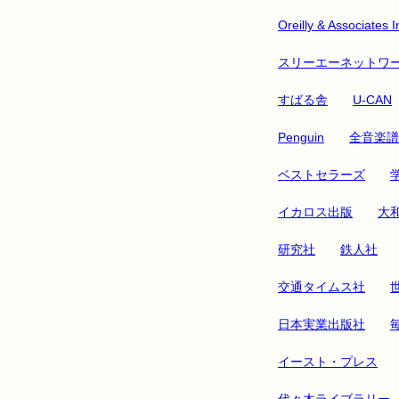
Oreilly & Associates I
スリーエーネットワ
すばる舎
U-CAN
Penguin
全音楽譜
ベストセラーズ
イカロス出版
大
研究社
鉄人社
交通タイムス社
日本実業出版社
イースト・プレス
代々木ライブラリー