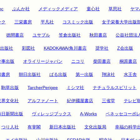
nc
ぶんか社
メディックメディア
童心社
草思社
ヤマ
ーク
三栄書房
平凡社
コスミック出版
女子栄養大学出版
徳間書店
ユサブル
笠倉出版社
秋田書店
公益社団法
出版社
彩図社
KADOKAWA/角川書店
奨学社
Z会出版
学事出版
オライリージャパン
ニコリ
柴田書店
桐原書店
和書房
朝日出版社
ぱる出版
第一出版
翔泳社
水王舎
駒草出版
TarcherPerigee
ミシマ社
ナチュラルスピリット
世界文化社
アルファノート
紀伊國屋書店
三省堂
テレビ
毎日新聞出版
ヴィレッジブックス
A-Works
ベネッセコーポ
つり人社
有斐閣
新日本出版社
文化出版局
幸福の科学
エイ出版社
山川出版社
SCRAP出版
昭文社
日本ヴォ