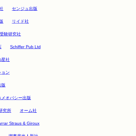
社
センジュ出版
版
リイド社
受験研究社
店
Schiffer Pub Ltd
の星社
ション
出版
ホメオパシー出版
研究所
オーム社
rrar Straus & Giroux
潮書房光人新社