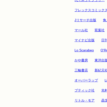
フレックスコミック
Jリサーチ出版
角
マール社
双葉社
マイナビ出版
日
Lo Scarabeo
O'Re
かや書房
東洋出
三輪書店
新紀元
オーバーラップ
L
ブティック社
光
リトル・モア
晶