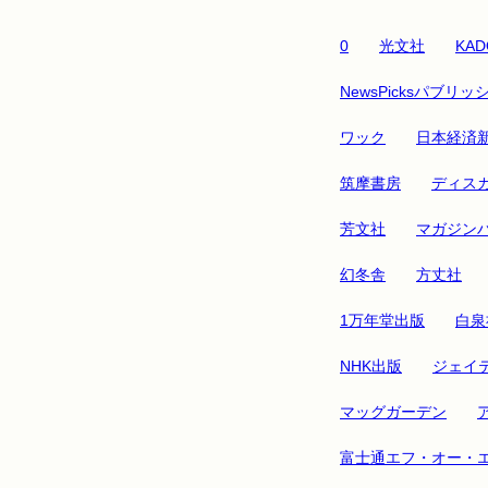
0
光文社
KAD
NewsPicksパブリッ
ワック
日本経済
筑摩書房
ディス
芳文社
マガジン
幻冬舎
方丈社
1万年堂出版
白泉
NHK出版
ジェイ
マッグガーデン
富士通エフ・オー・エ