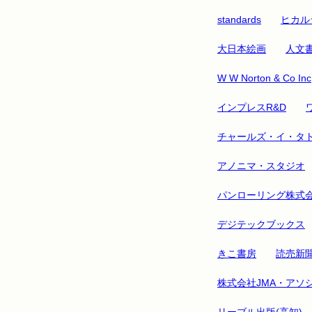
standards
ヒカル
大日本絵画
人文
W W Norton & Co Inc
インプレスR&D
チャールズ・イ・タ
アノニマ・スタジオ
パンローリング株式
デジテックブックス
きこ書房
読売新
株式会社JMA・アソ
リーブル出版(高知)