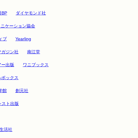
BP
ダイヤモンド社
ュニケーション協会
ィブ
Yearling
マガジン社
南江堂
アー出版
ワニブックス
ルボックス
学館
創元社
レスト出版
生活社