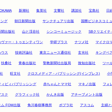
OKAWA
新潮社
集英社
文響社
講談社
宝島社
日経
シング
朝日新聞出版
サンクチュアリ出版
国際ビジネスコミ
新聞出版社
山と渓谷社
シンコーミュージック
SBクリエイテ
カヴァー・トゥエンティワン
学研プラス
ナツメ社
マイクロ
ハウス
技術評論社
東京ニュース通信社
玄光社
キングベ
扶桑社
青春出版社
聖教新聞社出版局
致知出版社
ツー
社
旺文社
クロスメディア・パブリッシング(インプレス)
小
ティビィパブリッシング
赤ちゃんとママ社
マキノ出版
フォ
アスク
グラフィック社
かんき出版
アチーブメント出版
ム FOM出版
角川春樹事務所
ポプラ社
アスコム
主婦と