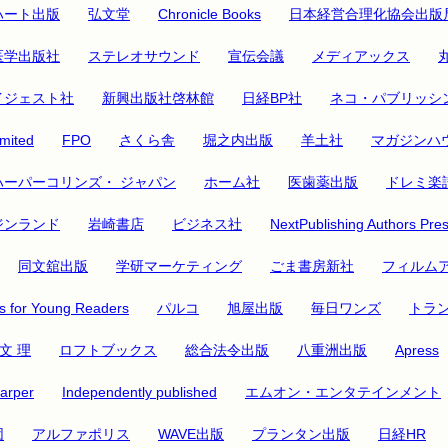
ハート出版
弘文堂
Chronicle Books
日本経営合理化協会出版
医学出版社
ステレオサウンド
宣伝会議
メディアックス
イジェスト社
新興出版社啓林館
日経BP社
ネコ・パブリッシ
mited
FPO
さくら舎
堀之内出版
羊土社
マガジンハ
ハーパーコリンズ・ ジャパン
ホーム社
医歯薬出版
ドレミ楽
ジンランド
岩崎書店
ビジネス社
NextPublishing Authors Pre
同文舘出版
学研マーケティング
ごま書房新社
フィルム
 for Young Readers
パルコ
旭屋出版
毎日ワンズ
トラ
文 理
ロフトブックス
総合法令出版
八重洲出版
Apress
arper
Independently published
エムオン・エンタテインメント
団
アルファポリス
WAVE出版
プランタン出版
日経HR