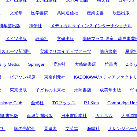
ス
文光堂
医学書院
共同通信社
産業図書
辰巳出版
川学芸出版
祥伝社
メディカルサイエンスインターナショナル
メイツ出版
評論社
文研出版
学研プラス 児童・幼児事業
刊スポーツ新聞社
宝塚クリエイティブアーツ
誠信書房
星雲
illy Media
Springer
鹿砦社
大修館書店
竹書房
Z会 (
版
ピアソン桐原
東京創元社
KADOKAWA/メディアファクト
社
東京出版
子どもの未来社
永岡書店
成美堂出版
ヴ
inkage Club
至光社
TOブックス
P I Kids
Cambridge Univ
村図書出版
産経新聞出版
日東書院本社
カエルム
大洋図
文社
家の光協会
晋遊舎
文英堂
海鳴社
オレンジペー