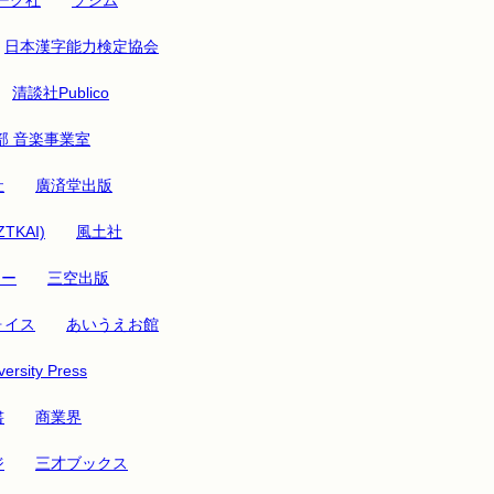
日本漢字能力検定協会
清談社Publico
部 音楽事業室
社
廣済堂出版
ZTKAI)
風土社
リー
三空出版
ォイス
あいうえお館
ersity Press
書
商業界
ジ
三才ブックス