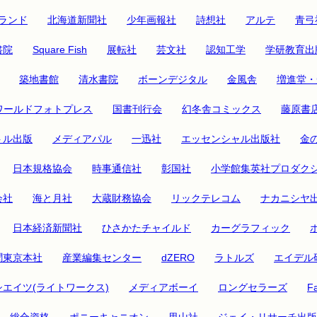
ランド
北海道新聞社
少年画報社
詩想社
アルテ
青弓
書院
Square Fish
展転社
芸文社
認知工学
学研教育出
築地書館
清水書院
ボーンデジタル
金風舎
増進堂・
ワールドフォトプレス
国書刊行会
幻冬舎コミックス
藤原書
トル出版
メディアパル
一迅社
エッセンシャル出版社
金
日本規格協会
時事通信社
彰国社
小学館集英社プロダク
会社
海と月社
大蔵財務協会
リックテレコム
ナカニシヤ
日本経済新聞社
ひさかたチャイルド
カーグラフィック
聞東京本社
産業編集センター
dZERO
ラトルズ
エイデル
シエイツ(ライトワークス)
メディアボーイ
ロングセラーズ
Fa
総合資格
ポニーキャニオン
里山社
ジェイ・リサーチ出版